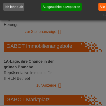
Ich lehne ab
Ausgewählte akzeptieren
Alle
Gärtnerei Hanns
Mitarbeiter (m/w/d) für unsere
Rea
Logistikhalle
Herongen
zur Stellenanzeige
GABOT Immobilienangebote
1A-Lage, ihre Chance in der
grünen Branche
Repräsentative Immobilie für
IHREN Betrieb!
zur Anzeige
GABOT Marktplatz