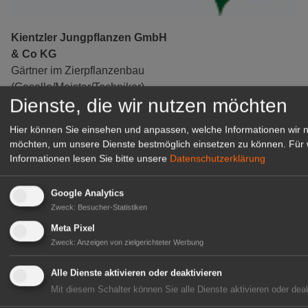
Kientzler Jungpflanzen GmbH
& Co KG
Gärtner im Zierpflanzenbau
(Geselle/Meister/Techniker)
Dienste, die wir nutzen möchten
(m/w/d)
Gensingen
Hier können Sie einsehen und anpassen, welche Informationen wir 
zur Stellenanzeige
möchten, um unsere Dienste bestmöglich einsetzen zu können.
Für 
Informationen lesen Sie bitte unsere
Datenschutzerklärung
Google Analytics
Zweck
:
Besucher-Statistiken
Meta Pixel
Zweck
:
Anzeigen von zielgerichteter Werbung
Alle Dienste aktivieren oder deaktivieren
Mit diesem Schalter können Sie alle Dienste aktivieren oder deak