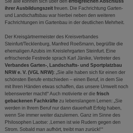
Sie alle können sich über den
erfolgreichen Abschluss
ihrer Ausbildungszeit
freuen. Die Fachrichtung Garten-
und Landschaftsbau war hierbei neben den weiteren
Fachrichtungen im Gartenbau in der deutlichen Mehrheit.
Der Kreisgärtnermeister des Kreisverbandes
Steinfurt/Tecklenburg, Manfred Roeßmann, begrüßte die
ehemaligen Azubis im Kreislehrgarten Steinfurt. Eine
erfrischende Festrede sprach Karl Jänike, Vertreter des
Verbandes Garten-, Landschafts- und Sportplatzbau
NRW e. V. (VGL NRW)
: „Sie alle haben sich für einen der
schönsten Berufe entschieden – einen Beruf, in dem Sie
mit Ihren Händen etwas schaffen, das unsere Umwelt noch
lebenswerter macht!“ Auch motivierte er die
frisch
gebackenen Fachkräfte
zu lebenslangem Lernen: „Sie
werden in Ihrem Beruf nur dann dauerhaft Erfolg haben,
wenn Sie immer weiter dazulernen. Ganz im Sinne des
Philosophen Laotse: ‚Lernen ist wie Rudern gegen den
Strom. Sobald man aufhört, treibt man zurück!‘“