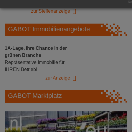
Herongen
Rea
zur Stellenanzeige
GABOT Immobilienangebote
1A-Lage, ihre Chance in der
grünen Branche
Repräsentative Immobilie für
IHREN Betrieb!
zur Anzeige
GABOT Marktplatz