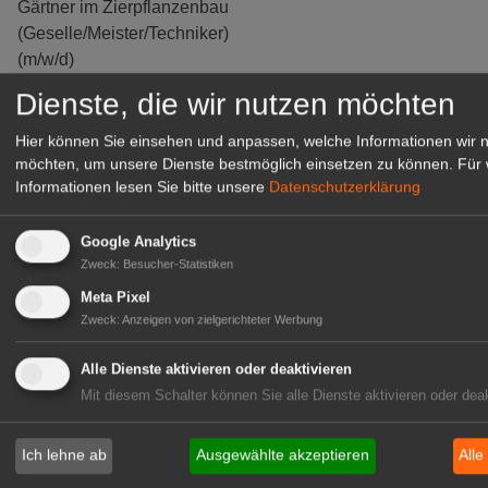
Gärtner im Zierpflanzenbau
(Geselle/Meister/Techniker)
(m/w/d)
Gensingen
Dienste, die wir nutzen möchten
zur Stellenanzeige
Hier können Sie einsehen und anpassen, welche Informationen wir 
möchten, um unsere Dienste bestmöglich einsetzen zu können.
Für 
Informationen lesen Sie bitte unsere
Datenschutzerklärung
Google Analytics
Zweck
:
Besucher-Statistiken
Meta Pixel
Zweck
:
Anzeigen von zielgerichteter Werbung
Alle Dienste aktivieren oder deaktivieren
Mit diesem Schalter können Sie alle Dienste aktivieren oder deak
Gärtnerei Hanns
Mitarbeiter (m/w/d) für unsere
Ich lehne ab
Ausgewählte akzeptieren
Alle
Logistikhalle