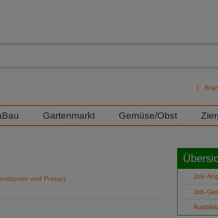
Bra
aBau
Gartenmarkt
Gemüse/Obst
Zie
Übersic
Job-An
rmationen und Preise).
Job-Ge
Ausbild