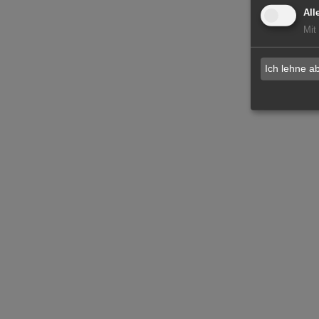
All
Mit
Ich lehne a