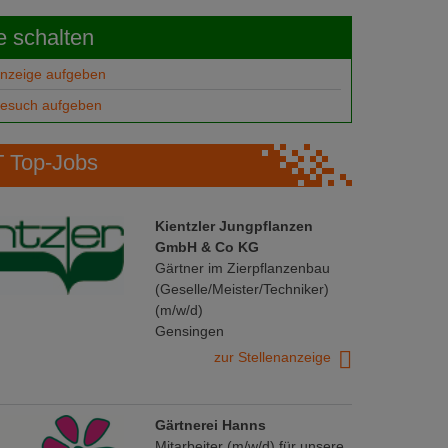
e schalten
anzeige aufgeben
gesuch aufgeben
Top-Jobs
Kientzler Jungpflanzen
GmbH & Co KG
Gärtner im Zierpflanzenbau
(Geselle/Meister/Techniker)
(m/w/d)
Gensingen
zur Stellenanzeige
Gärtnerei Hanns
Mitarbeiter (m/w/d) für unsere