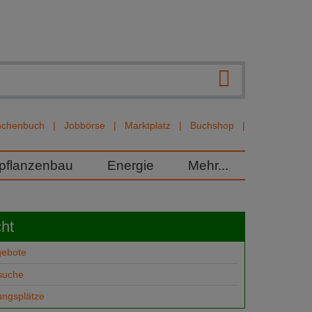
nchenbuch
Jobbörse
Marktplatz
Buchshop
rpflanzenbau
Energie
Mehr...
ht
gebote
suche
ungsplätze