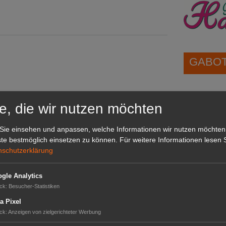
GABOT 
1A-Lage,
grünen B
e, die wir nutzen möchten
Repräsent
IHREN Be
Sie einsehen und anpassen, welche Informationen wir nutzen möchten
te bestmöglich einsetzen zu können.
Für weitere Informationen lesen S
nschutzerklärung
GABOT 
gle Analytics
ck
:
Besucher-Statistiken
a Pixel
ck
:
Anzeigen von zielgerichteter Werbung