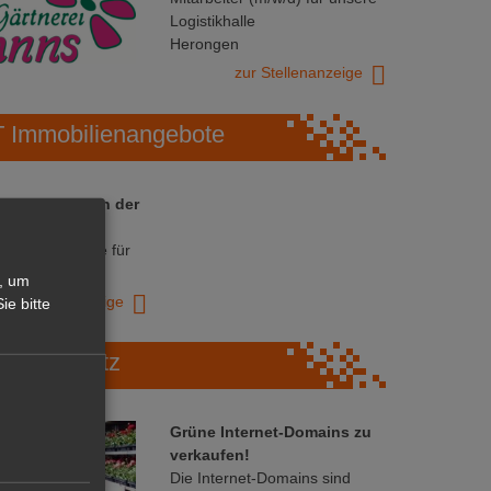
Logistikhalle
Herongen
zur Stellenanzeige
Immobilienangebote
 ihre Chance in der
ranche
ative Immobilie für
trieb!
, um
zur Anzeige
ie bitte
Marktplatz
Grüne Internet-Domains zu
verkaufen!
Die Internet-Domains sind