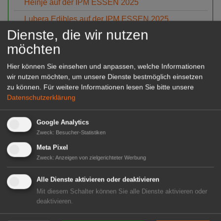
Heinje auf der IPM ESSEN 2025
Lubera Edibles auf der IPM ESSEN 2025
Dienste, die wir nutzen
IPM ESSEN 2025
möchten
expoSE und expoDirekt 2024
Hier können Sie einsehen und anpassen, welche Informationen
Heinje Wintermesse 2024
wir nutzen möchten, um unsere Dienste bestmöglich einsetzen
zu können.
Für weitere Informationen lesen Sie bitte unsere
GaLaBau 2024
Datenschutzerklärung
Oldenburger Vielfalt 2024
Heinje Sommermesse 2024
Google Analytics
Zweck
:
Besucher-Statistiken
spoga+gafa 2024
Meta Pixel
FlowerTrials® 2024
Zweck
:
Anzeigen von zielgerichteter Werbung
Heinjes Pflanzentrends 2024
Alle Dienste aktivieren oder deaktivieren
Legro
Mit diesem Schalter können Sie alle Dienste aktivieren oder
deaktivieren.
Behrens Pflanzen - Moderner Garten mit Devil’s
Dream®