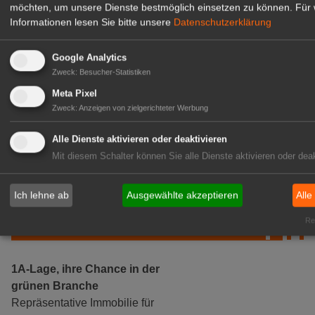
möchten, um unsere Dienste bestmöglich einsetzen zu können.
Für 
Informationen lesen Sie bitte unsere
Datenschutzerklärung
Google Analytics
Zweck
:
Besucher-Statistiken
Meta Pixel
Zweck
:
Anzeigen von zielgerichteter Werbung
Gärtnerei Hanns
Mitarbeiter (m/w/d) für unsere
Alle Dienste aktivieren oder deaktivieren
Logistikhalle
Mit diesem Schalter können Sie alle Dienste aktivieren oder deak
Herongen
zur Stellenanzeige
Ich lehne ab
Ausgewählte akzeptieren
Alle
GABOT Immobilienangebote
Rea
1A-Lage, ihre Chance in der
grünen Branche
Repräsentative Immobilie für