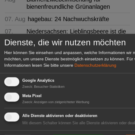
bienenfreundliche Grünanlagen
07. Aug
hagebau: 24 Nachwuchskräfte
07.
Niedersachsen: Lieblingsbeere ist die
Aug
Heidelbeere
Dienste, die wir nutzen möchten
07. Aug
FLORUM 2026: 27 Fachaussteller
Hier können Sie einsehen und anpassen, welche Informationen wir 
möchten, um unsere Dienste bestmöglich einsetzen zu können.
Für 
07.
Gartenbau-Versicherung: Erneut mit
Informationen lesen Sie bitte unsere
Datenschutzerklärung
Aug
Assekurata-Reating A++
ausgezeichnet
Google Analytics
Zweck
:
Besucher-Statistiken
07. Aug
SYLVA: Baumschule seit 250 Jahren
Meta Pixel
Zweck
:
Anzeigen von zielgerichteter Werbung
GABOT Top-Jobs
Alle Dienste aktivieren oder deaktivieren
Mit diesem Schalter können Sie alle Dienste aktivieren oder deak