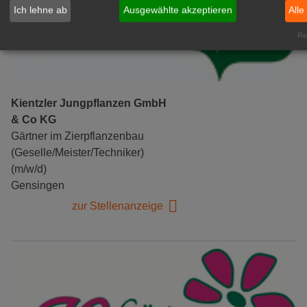
Ich lehne ab
Ausgewählte akzeptieren
Alle
Rea
Kientzler Jungpflanzen GmbH
& Co KG
Gärtner im Zierpflanzenbau
(Geselle/Meister/Techniker)
(m/w/d)
Gensingen
zur Stellenanzeige