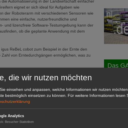
 die Automatisierung in der Landwirtschaft einfacher
eifern eignet er sich ideal für Aufgaben wie
nn der Roboterarm mit verschiedenen Sensoren wie
men eine einfache, nutzerfreundliche und
en- und lizenzfreie Software-Testumgebung kann der
rausfinden, ob die geplante Anwendung mit dem
 igus ReBeL cobot zum Beispiel in der Ernte den
ere Zahl von Erntedurchgängen ermöglichen, was zu
Das G
Das GABOT-
e, die wir nutzen möchten
Telefonnum
Sie einsehen und anpassen, welche Informationen wir nutzen möchten
te bestmöglich einsetzen zu können.
Für weitere Informationen lesen S
hr Sensoren kommen in Landmaschinen und Traktoren
nschutzerklärung
eser Sensoren werden zentral verarbeitet, was
GABOT
llt. OEMs kämpfen dabei immer wieder mit
rammierung effizienter Auswertungsalgorithmen.
Job-An
gle Analytics
ck
:
Besucher-Statistiken
Job-Ge
, das nicht nur echte Phased-Array-Technologie in