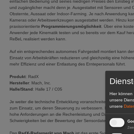
einfachen Bedienung und seines niedrigen Preises den Einstieg in
und zugänglicher macht denn je. Ausgestattet mit Sensoren und Gr
Obsternte, Aussaat oder Indoor-Farming. Je nach Anwendung ka
Kameras oder Arbeitswerkzeugen ausgestattet werden. Hinzu kom
praxisorientierte
Programmierungsmöglichkeit
. Über eine kost
Anwender jede Kinematik testen und so bereits vor dem Kauf he
ReBeL realisiert werden kann.
Auf ein entsprechendes autonomes Fahrgestell montiert kann der
Einsatz von Arbeitskräften reduzieren und gleichzeitig eine höh
mehr Effizienz und einer Entlastung des Erntepersonals führt.
Produkt
: RadX
Dienst
Hersteller
: Mach, Inc.
Halle/Stand
: Halle 17 / C05
Hier können 
unsere Diens
Je weiter die technische Entwicklung voranschreitet, desto me
unsere
Date
zum Einsatz, um deren Steuerung zu verbessern. Die Rohdaten di
hohe Anforderungen an die Rechenleistung und Datenanalyse ste
Schwierigkeiten bei der Bewertung der Sensordaten und der Prog
Goo
Zwe
Das
RadX-Radargerät von Mach
ist das erste System seiner Art