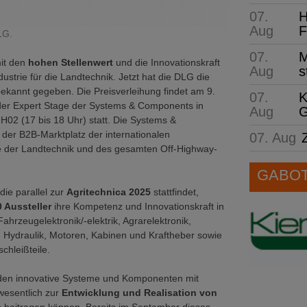
07.
H
Aug
F
LG.
07.
M
it den
hohen Stellenwert
und die Innovationskraft
Aug
s
dustrie für die Landtechnik. Jetzt hat die DLG die
ekannt gegeben. Die Preisverleihung findet am 9.
07.
K
er Expert Stage der Systems & Components in
Aug
G
 H02 (17 bis 18 Uhr) statt. Die Systems &
der B2B-Marktplatz der internationalen
07. Aug
ie der Landtechnik und des gesamten Off-Highway-
GABOT 
die parallel zur
Agritechnica 2025
stattfindet,
0 Aussteller
ihre Kompetenz und Innovationskraft in
ahrzeugelektronik/-elektrik, Agrarelektronik,
, Hydraulik, Motoren, Kabinen und Kraftheber sowie
chleißteile.
rden innovative Systeme und Komponenten mit
wesentlich zur
Entwicklung und Realisation von