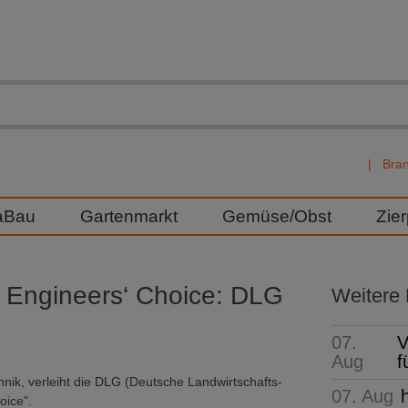
Bra
aBau
Gartenmarkt
Gemüse/Obst
Zie
 Engineers‘ Choice: DLG
Weitere
07.
V
Aug
f
nik, verleiht die DLG (Deutsche Landwirtschafts-
07. Aug
oice".