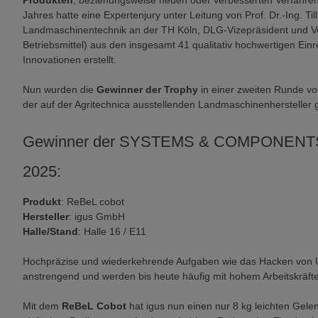
Produkten
, beziehungsweise neuen oder verbesserten Verfahren
Jahres hatte eine Expertenjury unter Leitung von Prof. Dr.-Ing. Til
Landmaschinentechnik an der TH Köln, DLG-Vizepräsident und V
Betriebsmittel) aus den insgesamt 41 qualitativ hochwertigen Einr
Innovationen erstellt.
Nun wurden die
Gewinner der Trophy
in einer zweiten Runde v
der auf der Agritechnica ausstellenden Landmaschinenhersteller 
Gewinner der SYSTEMS & COMPONENTS T
2025:
Produkt
: ReBeL cobot
Hersteller
: igus GmbH
Halle/Stand
: Halle 16 / E11
Hochpräzise und wiederkehrende Aufgaben wie das Hacken von Unk
anstrengend und werden bis heute häufig mit hohem Arbeitskräfte
Mit dem
ReBeL Cobot
hat igus nun einen nur 8 kg leichten Gele