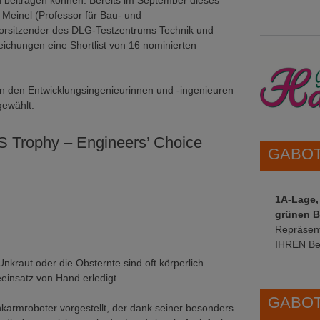
 beitragen können. Bereits im September dieses
l Meinel (Professor für Bau- und
orsitzender des DLG-Testzentrums Technik und
eichungen eine Shortlist von 16 nominierten
on den Entwicklungsingenieurinnen und -ingenieuren
gewählt.
rophy – Engineers’ Choice
GABOT 
1A-Lage,
grünen B
Repräsent
IHREN Be
raut oder die Obsternte sind oft körperlich
einsatz von Hand erledigt.
GABOT 
nkarmroboter vorgestellt, der dank seiner besonders