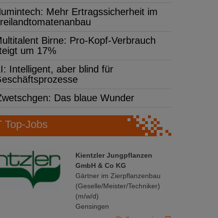
umintech: Mehr Ertragssicherheit im
reilandtomatenanbau
ultitalent Birne: Pro-Kopf-Verbrauch
teigt um 17%
I: Intelligent, aber blind für
eschäftsprozesse
Zwetschgen: Das blaue Wunder
Top-Jobs
Kientzler Jungpflanzen
GmbH & Co KG
Gärtner im Zierpflanzenbau
(Geselle/Meister/Techniker)
(m/w/d)
Gensingen