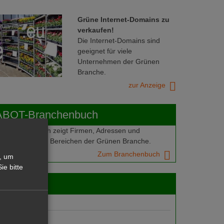
Grüne Internet-Domains zu
verkaufen!
Die Internet-Domains sind
geeignet für viele
Unternehmen der Grünen
Branche.
zur Anzeige
ABOT-Branchenbuch
Branchenbuch zeigt Firmen, Adressen und
mern aus allen Bereichen der Grünen Branche.
Zum Branchenbuch
, um
ie bitte
 jobs
gebote
suche