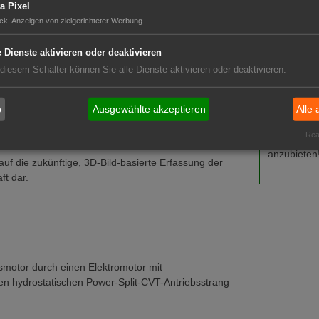
a Pixel
e bringt, sondern die erfassten Signale auch intern
Ausbild
ck
:
Anzeigen von zielgerichteter Werbung
Das System nutzt für die hochauflösende 3D-
Stellen
 adaptive Strahlformung, sodass keine beweglichen
e Dienste aktivieren oder deaktivieren
Stellen
 diesem Schalter können Sie alle Dienste aktivieren oder deaktivieren.
 Vegetation zu unterscheiden und gleichzeitig die
GABOT-
ssant für die Anwendung bei der Tiefenkontrolle
b
Ausgewählte akzeptieren
Alle 
der Geländeführung von Mähdrescher-
Nutzen Sie
nter dem Gerät ist denkbar.
Real
Maschinen,
anzubieten
uf die zukünftige, 3D-Bild-basierte Erfassung der
t dar.
gsmotor durch einen Elektromotor mit
n hydrostatischen Power-Split-CVT-Antriebsstrang