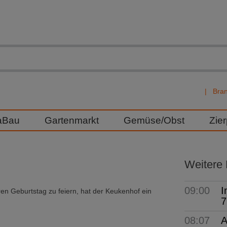
Bra
aBau
Gartenmarkt
Gemüse/Obst
Zie
Weitere
09:00
I
ihren Geburtstag zu feiern, hat der Keukenhof ein
7
08:07
A