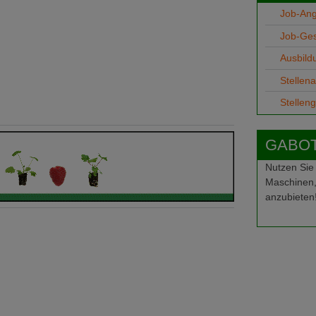
Job-An
Job-Ge
Ausbild
Stellen
Stellen
GABOT-
Nutzen Sie
Maschinen,
anzubieten