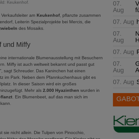
ild: Keukenhof.
07.
V
Aug
f
 Verkaufsleiter am
Keukenhof
, pflanzte zusammen
07. Aug
endorf, Leiterin Spezialprojekte bei Mercis, die
wiebeln
des Mosaiks.
07.
N
Aug
H
 und Miffy
07. Aug
eine internationale Blumenausstellung mit Besuchern
07.
G
rn. Miffy ist auch weltweit bekannt und passt gut
Aug
A
, sagt Schreuder. Das Kaninchen hat einen
tz im Park. Neben dem Pfannkuchenhaus gibt es
07. Aug
lplatz. In dieser Saison wird ein großes
inzugefügt. Mehr als
2.000 Hyazinthen
wurden in
flanzt
. Ein Blumenbeet, auf das man sich im
GABOT 
 kann.
sie nicht allein. Die Tulpen von Pinocchio,