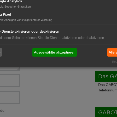
gle Analytics
ck
:
Besucher-Statistiken
GABOT 
a Pixel
ck
:
Anzeigen von zielgerichteter Werbung
e Dienste aktivieren oder deaktivieren
 diesem Schalter können Sie alle Dienste aktivieren oder deaktivieren.
b
Ausgewählte akzeptieren
Alle 
Real
Das G
Das GABOT-
Telefonnum
nden.
GABOT