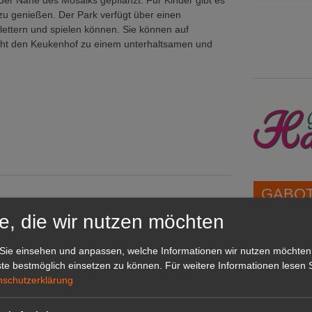
r Nähe des Mosaiks gepflanzt. Für Kinder gibt es
zu genießen. Der Park verfügt über einen
klettern und spielen können. Sie können auf
cht den Keukenhof zu einem unterhaltsamen und
GABOT 
e, die wir nutzen möchten
1A-Lage,
Sie einsehen und anpassen, welche Informationen wir nutzen möchten
grünen B
te bestmöglich einsetzen zu können.
Für weitere Informationen lesen S
Repräsent
nschutzerklärung
IHREN Be