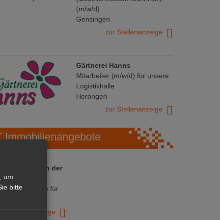
(m/w/d)
Gensingen
zur Stellenanzeige
Gärtnerei Hanns
Mitarbeiter (m/w/d) für unsere
Logistikhalle
Herongen
zur Stellenanzeige
Immobilienangebote
 ihre Chance in der
, um
ranche
ie bitte
ative Immobilie für
trieb!
zur Anzeige