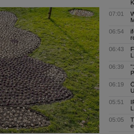
K
07:01
W
M
06:54
i
r
06:43
F
L
06:39
"
P
06:19
Ö
05:51
I
L
05:05
T
e