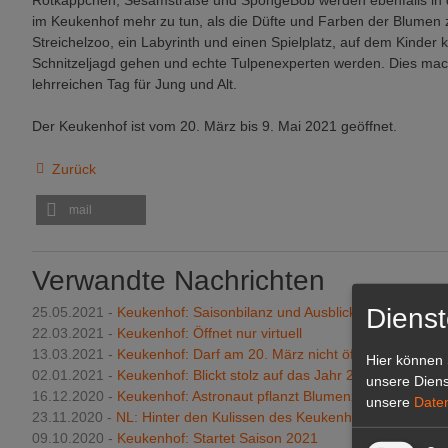
Rotkäppchen, Sesamstraße und SpongeBob werden ebenfalls in de
im Keukenhof mehr zu tun, als die Düfte und Farben der Blumen 
Streichelzoo, ein Labyrinth und einen Spielplatz, auf dem Kinder 
Schnitzeljagd gehen und echte Tulpenexperten werden. Dies ma
lehrreichen Tag für Jung und Alt.
Der Keukenhof ist vom 20. März bis 9. Mai 2021 geöffnet.
Zurück
mail
Verwandte Nachrichten
Dienst
25.05.2021 -
Keukenhof: Saisonbilanz und Ausblick
22.03.2021 -
Keukenhof: Öffnet nur virtuell
13.03.2021 -
Keukenhof: Darf am 20. März nicht öffnen
Hier können 
02.01.2021 -
Keukenhof: Blickt stolz auf das Jahr 2020 zurück
unsere Diens
16.12.2020 -
Keukenhof: Astronaut pflanzt Blumenzwiebeln
unsere
Date
23.11.2020 -
NL: Hinter den Kulissen des Keukenhofs
09.10.2020 -
Keukenhof: Startet Saison 2021