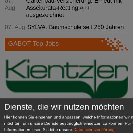
07.
Gartenbau-Versicherung: Erneut mit
Aug
Assekurata-Reating A++
ausgezeichnet
07. Aug
SYLVA: Baumschule seit 250 Jahren
GABOT Top-Jobs
Dienste, die wir nutzen möchten
Kientzler Jungpflanzen GmbH
Hier können Sie einsehen und anpassen, welche Informationen wir 
& Co KG
möchten, um unsere Dienste bestmöglich einsetzen zu können.
Für 
Informationen lesen Sie bitte unsere
Datenschutzerklärung
Gärtner im Zierpflanzenbau