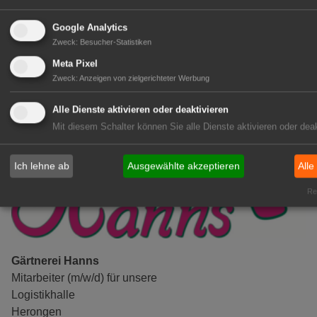
(Geselle/Meister/Techniker)
(m/w/d)
Google Analytics
Zweck
:
Besucher-Statistiken
Gensingen
Meta Pixel
zur Stellenanzeige
Zweck
:
Anzeigen von zielgerichteter Werbung
Alle Dienste aktivieren oder deaktivieren
Mit diesem Schalter können Sie alle Dienste aktivieren oder deak
Ich lehne ab
Ausgewählte akzeptieren
Alle
Rea
Gärtnerei Hanns
Mitarbeiter (m/w/d) für unsere
Logistikhalle
Herongen