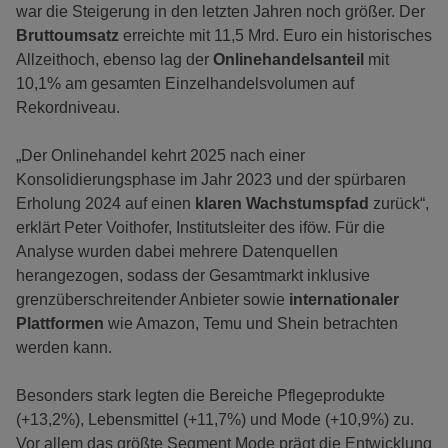
war die Steigerung in den letzten Jahren noch größer. Der
Bruttoumsatz
erreichte mit 11,5 Mrd. Euro ein historisches
Allzeithoch, ebenso lag der
Onlinehandelsanteil
mit
10,1% am gesamten Einzelhandelsvolumen auf
Rekordniveau.
„Der Onlinehandel kehrt 2025 nach einer
Konsolidierungsphase im Jahr 2023 und der spürbaren
Erholung 2024 auf einen
klaren Wachstumspfad
zurück“,
erklärt Peter Voithofer, Institutsleiter des iföw. Für die
Analyse wurden dabei mehrere Datenquellen
herangezogen, sodass der Gesamtmarkt inklusive
grenzüberschreitender Anbieter sowie
internationaler
Plattformen
wie Amazon, Temu und Shein betrachten
werden kann.
Besonders stark legten die Bereiche Pflegeprodukte
(+13,2%), Lebensmittel (+11,7%) und Mode (+10,9%) zu.
Vor allem das größte Segment Mode prägt die Entwicklung