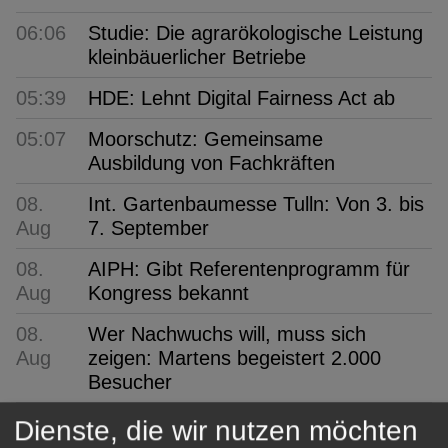
06:06
Studie: Die agrarökologische Leistung
kleinbäuerlicher Betriebe
05:39
HDE: Lehnt Digital Fairness Act ab
05:07
Moorschutz: Gemeinsame
Ausbildung von Fachkräften
08.
Int. Gartenbaumesse Tulln: Von 3. bis
Aug
7. September
08.
AIPH: Gibt Referentenprogramm für
Aug
Kongress bekannt
08.
Wer Nachwuchs will, muss sich
Aug
zeigen: Martens begeistert 2.000
Besucher
08.
ifo: Deutsche Wirtschaft
Dienste, die wir nutzen möchten
Aug
überraschend robust