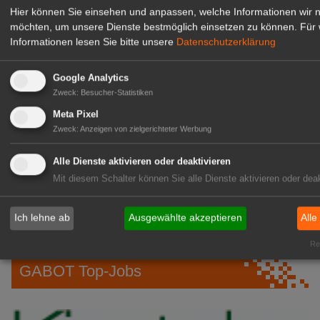
Hier können Sie einsehen und anpassen, welche Informationen wir 
08.
FDF-Bundesverband:
möchten, um unsere Dienste bestmöglich einsetzen zu können.
Für 
Informationen lesen Sie bitte unsere
Datenschutzerklärung
Aug
Kommissarisches Leitungsteam
08.
"1000 gute Gründe": Ein Hauch von
Google Analytics
Aug
Provence
Zweck
:
Besucher-Statistiken
Meta Pixel
08.
Ökokiste e.V.: 30 Jahre Bio ohne
Zweck
:
Anzeigen von zielgerichteter Werbung
Aug
Umwege
Alle Dienste aktivieren oder deaktivieren
08.
IPZ: Robert Knöferl übernimmt die
Mit diesem Schalter können Sie alle Dienste aktivieren oder deak
Aug
Leitung
08.
TUM: Unterirdische Pilz-Netzwerke
Ich lehne ab
Ausgewählte akzeptieren
Alle
Aug
erstmals in 3D
Rea
GABOT Top-Jobs