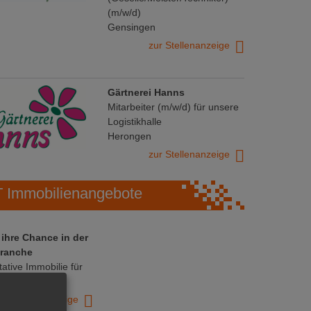
(m/w/d)
Gensingen
zur Stellenanzeige
Gärtnerei Hanns
Mitarbeiter (m/w/d) für unsere
Logistikhalle
Herongen
zur Stellenanzeige
Immobilienangebote
 ihre Chance in der
ranche
ative Immobilie für
trieb!
zur Anzeige