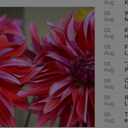
Aug
K
08.
W
Aug
M
08.
i
Aug
r
08.
F
Aug
L
08.
"
Aug
P
08.
Ö
Aug
08.
I
Aug
L
08.
T
Aug
e