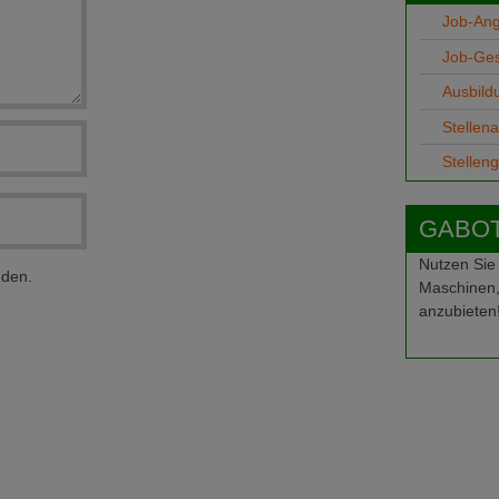
Job-An
Job-Ge
Ausbild
Stellen
Stellen
GABOT-
Nutzen Sie
nden.
Maschinen,
anzubieten