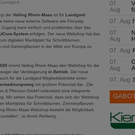
: Landgard.
07.
V
Aug
f
op der
Veiling Rhein-Maas
ist für
Landgard
07. Aug
be keine neue externe Software wie Floryday
er Zugang kann einfach und problemlos über das
07.
N
UCom-System
erfolgen. Der neue Webshop hat das
Aug
H
zum digitalen Marktplatz für Schnittblumen,
 und Gartenpflanzen in der Mitte von Europa zu
07. Aug
07.
G
2020
nimmt Veiling Rhein-Maas den Webshop für die
Aug
A
euger der Versteigerung
in Betrieb
. Der neue
auch für die Landgard Mitgliedsbetriebe einen
07. Aug
Vermarktungsweg
mit großem Potenzial dar. „Die
 & Pflanzen GmbH unterstützt eine integrierte
GABOT 
. Wir sehen das Potenzial, dass sich der Webshop
len Marktplatz für Schnittblumen, Zimmerpflanzen
ling Rhein-Maas Webshop besteht die Möglichkeit,
rzustellen“, so Armin Rehberg,