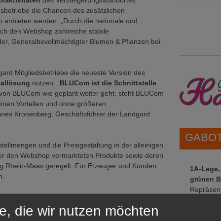
saktivitäten
des Versteigerungsstandortes
dsbetriebe die Chancen des zusätzlichen
 anbieten werden. „Durch die nationale und
rch den Webshop zahlreiche stabile
der, Generalbevollmächtigter Blumen & Pflanzen bei
rd Mitgliedsbetriebe die neueste Version des
tallösung
nutzen. „
BLUCom ist die Schnittstelle
g von BLUCom wie geplant weiter geht, steht BLUCom
inen Vorteilen und ohne größeren
nnes Kronenberg, Geschäftsführer der Landgard
GABOT 
tellmengen und die Preisgestaltung in der alleinigen
er den Webshop vermarkteten Produkte sowie deren
ing Rhein-Maas geregelt. Für Erzeuger und Kunden
1A-Lage,
n.
grünen B
Repräsent
IHREN Be
e, die wir nutzen möchten