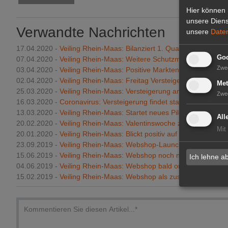
Hier können 
unsere Diens
Verwandte Nachrichten
unsere
Date
17.04.2020 -
Veiling Rhein-Maas: Bilanziert 1. Quartal 2020
Goo
07.04.2020 -
Veiling Rhein-Maas: Weitere Schutzmaßnahmen im 
Zwe
03.04.2020 -
Veiling Rhein-Maas: Positive Marktentwicklung
02.04.2020 -
Veiling Rhein-Maas: Freitag Versteigerung
Met
25.03.2020 -
Veiling Rhein-Maas: Versteigerung an drei Tagen
Zwe
16.03.2020 -
Coronavirus: Versteigerung findet statt
13.03.2020 -
Veiling Rhein-Maas: Startet neues Pilotprojekt
All
20.02.2020 -
Veiling Rhein-Maas: Valentinswoche zufriedenstelle
Mit
20.01.2020 -
Veiling Rhein-Maas: Blickt positiv auf 2019 zurück
23.09.2019 -
Veiling Rhein-Maas: Webshop-Launch im Januar 20
15.06.2019 -
Veiling Rhein-Maas: Webshop noch nicht online
Ich lehne a
04.06.2019 -
Veiling Rhein-Maas: Webshop bald online
15.02.2019 -
Veiling Rhein-Maas: Webshop als zusätzlicher Verm