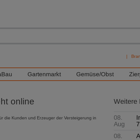
Bra
aBau
Gartenmarkt
Gemüse/Obst
Zie
ht online
Weitere
08.
I
r die Kunden und Erzeuger der Versteigerung in
Aug
7
08.
A