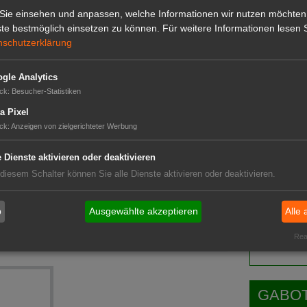
Sie einsehen und anpassen, welche Informationen wir nutzen möchten
GABOT 
te bestmöglich einsetzen zu können.
Für weitere Informationen lesen S
nschutzerklärung
gle Analytics
Versteigerungssaal
ck
:
Besucher-Statistiken
a Pixel
ck
:
Anzeigen von zielgerichteter Werbung
e Dienste aktivieren oder deaktivieren
nd
 diesem Schalter können Sie alle Dienste aktivieren oder deaktivieren.
20
Das G
b
Ausgewählte akzeptieren
Alle 
Das GABOT-
Telefonnum
Real
arktungskanal
GABOT