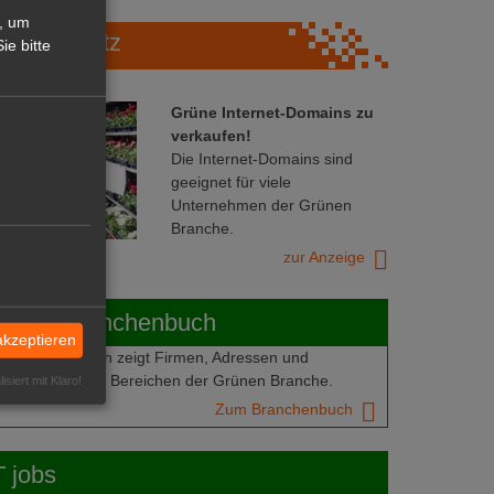
, um
Marktplatz
ie bitte
Grüne Internet-Domains zu
verkaufen!
Die Internet-Domains sind
geeignet für viele
Unternehmen der Grünen
Branche.
zur Anzeige
ABOT-Branchenbuch
akzeptieren
Branchenbuch zeigt Firmen, Adressen und
mern aus allen Bereichen der Grünen Branche.
isiert mit Klaro!
Zum Branchenbuch
 jobs