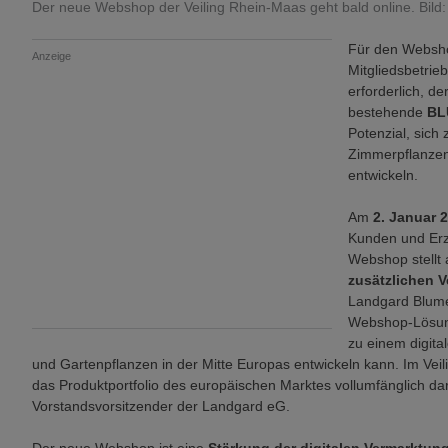
Der neue Webshop der Veiling Rhein-Maas geht bald online. Bild
Für den Websh
Anzeige
Mitgliedsbetrie
erforderlich, d
bestehende
BL
Potenzial, sich 
Zimmerpflanzen
entwickeln.
Am
2. Januar 
Kunden und Erz
Webshop stellt 
zusätzlichen 
Landgard Blumen
Webshop-Lösung
zu einem digita
und Gartenpflanzen in der Mitte Europas entwickeln kann. Im Vei
das Produktportfolio des europäischen Marktes vollumfänglich da
Vorstandsvorsitzender der Landgard eG.