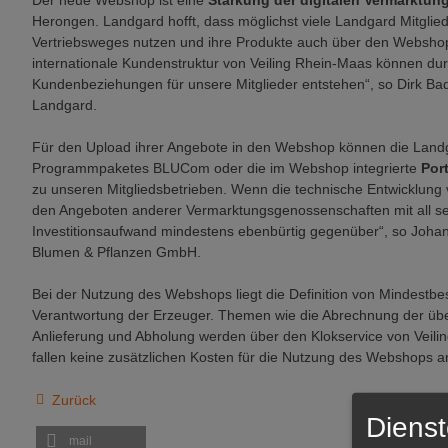
Der neue Webshop ist eine
Stärkung der digitalen Vermarktung
Herongen. Landgard hofft, dass möglichst viele Landgard Mitglie
Vertriebsweges nutzen und ihre Produkte auch über den Webshop
internationale Kundenstruktur von Veiling Rhein-Maas können du
Kundenbeziehungen für unsere Mitglieder entstehen“, so Dirk Ba
Landgard.
Für den Upload ihrer Angebote in den Webshop können die Landga
Programmpaketes BLUCom oder die im Webshop integrierte
Por
zu unseren Mitgliedsbetrieben. Wenn die technische Entwicklun
den Angeboten anderer Vermarktungsgenossenschaften mit all se
Investitionsaufwand mindestens ebenbürtig gegenüber“, so Joha
Blumen & Pflanzen GmbH.
Bei der Nutzung des Webshops liegt die Definition von Mindestbes
Verantwortung der Erzeuger. Themen wie die Abrechnung der üb
Anlieferung und Abholung werden über den Klokservice von Veil
fallen keine zusätzlichen Kosten für die Nutzung des Webshops a
Zurück
Dienst
mail