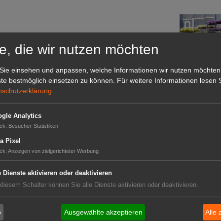
e, die wir nutzen möchten
Sie einsehen und anpassen, welche Informationen wir nutzen möchten
te bestmöglich einsetzen zu können.
Für weitere Informationen lesen S
nschutzerklärung
Das G
gle Analytics
cht"
ck
:
Besucher-Statistiken
Das GABOT-
Telefonnum
a Pixel
ck
:
Anzeigen von zielgerichteter Werbung
e Dienste aktivieren oder deaktivieren
t-Region?
GABOT
 diesem Schalter können Sie alle Dienste aktivieren oder deaktivieren.
ht
landbau 2017
Job-An
b
Ausgewählte akzeptieren
Alle 
Job-Ge