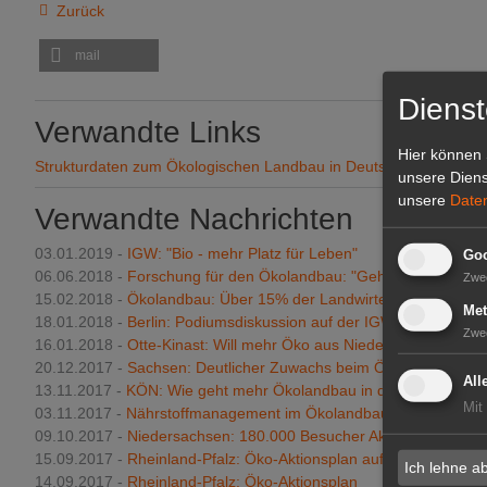
Zurück
mail
Dienst
Verwandte Links
Hier können 
Strukturdaten zum Ökologischen Landbau in Deutschland
unsere Diens
unsere
Date
Verwandte Nachrichten
03.01.2019 -
IGW: "Bio - mehr Platz für Leben"
Goo
06.06.2018 -
Forschung für den Ökolandbau: "Geht nicht, gibt's ni
Zwe
15.02.2018 -
Ökolandbau: Über 15% der Landwirte interessiert
Met
18.01.2018 -
Berlin: Podiumsdiskussion auf der IGW
Zwe
16.01.2018 -
Otte-Kinast: Will mehr Öko aus Niedersachsen
20.12.2017 -
Sachsen: Deutlicher Zuwachs beim Öko-Landbau
All
13.11.2017 -
KÖN: Wie geht mehr Ökolandbau in der Ems-Dollar
Mit
03.11.2017 -
Nährstoffmanagement im Ökolandbau: Ideen gesuc
09.10.2017 -
Niedersachsen: 180.000 Besucher Aktionstage Öko
15.09.2017 -
Rheinland-Pfalz: Öko-Aktionsplan auf dem Weg
Ich lehne a
14.09.2017 -
Rheinland-Pfalz: Öko-Aktionsplan