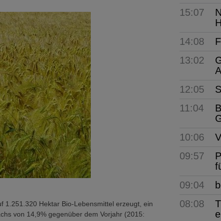
15:07
N
H
14:08
F
13:02
G
A
12:05
S
11:04
B
G
10:06
V
09:57
P
f
09:04
b
08:08
T
 1.251.320 Hektar Bio-Lebensmittel erzeugt, ein
e
achs von 14,9% gegenüber dem Vorjahr (2015: