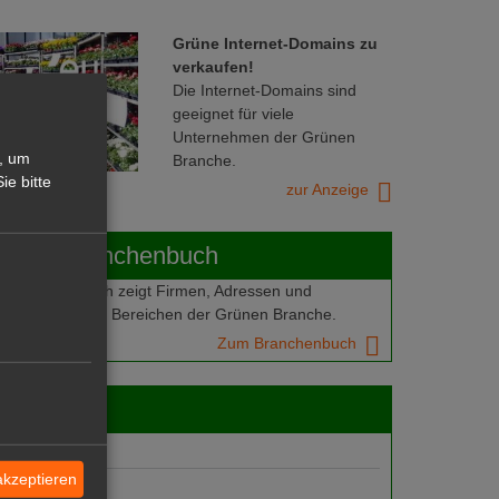
Grüne Internet-Domains zu
verkaufen!
Die Internet-Domains sind
geeignet für viele
Unternehmen der Grünen
, um
Branche.
ie bitte
zur Anzeige
ABOT-Branchenbuch
Branchenbuch zeigt Firmen, Adressen und
mern aus allen Bereichen der Grünen Branche.
Zum Branchenbuch
 jobs
gebote
akzeptieren
suche