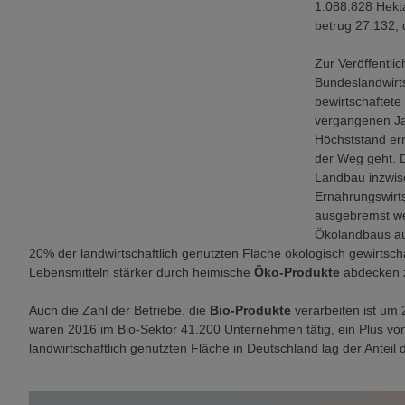
1.088.828 Hekta
betrug 27.132,
Zur Veröffentlic
Bundeslandwirts
bewirtschaftete
vergangenen Ja
Höchststand err
der Weg geht. 
Landbau inzwis
Ernährungswirts
ausgebremst we
Ökolandbaus auc
20% der landwirtschaftlich genutzten Fläche ökologisch gewirtsc
Lebensmitteln stärker durch heimische
Öko-Produkte
abdecken 
Auch die Zahl der Betriebe, die
Bio-Produkte
verarbeiten ist um 
waren 2016 im Bio-Sektor 41.200 Unternehmen tätig, ein Plus 
landwirtschaftlich genutzten Fläche in Deutschland lag der Ante