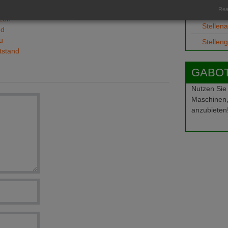
Ausbild
Real
tzen
Stellen
nd
u
Stellen
tstand
GABOT-
Nutzen Sie
Maschinen,
anzubieten