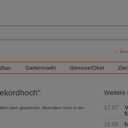
Bra
aBau
Gartenmarkt
Gemüse/Obst
Zie
Rekordhoch"
Weitere
17:07
V
tlich stark gewachsen. Besonders hoch ist der
f
16:03
h