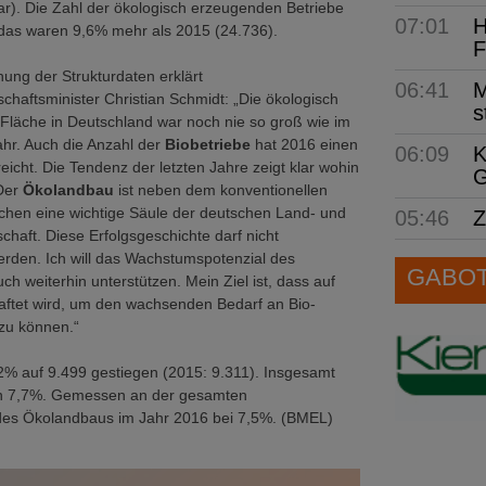
r). Die Zahl der ökologisch erzeugenden Betriebe
07:01
H
 das waren 9,6% mehr als 2015 (24.736).
F
hung der Strukturdaten erklärt
06:41
M
chaftsminister Christian Schmidt: „Die ökologisch
s
 Fläche in Deutschland war noch nie so groß wie im
hr. Auch die Anzahl der
Biobetriebe
hat 2016 einen
06:09
K
eicht. Die Tendenz der letzten Jahre zeigt klar wohin
G
Der
Ökolandbau
ist neben dem konventionellen
chen eine wichtige Säule der deutschen Land- und
05:46
Z
chaft. Diese Erfolgsgeschichte darf nicht
rden. Ich will das Wachstumspotenzial des
GABOT 
h weiterhin unterstützen. Mein Ziel ist, dass auf
haftet wird, um den wachsenden Bedarf an Bio-
zu können.“
2% auf 9.499 gestiegen (2015: 9.311). Insgesamt
von 7,7%. Gemessen an der gesamten
il des Ökolandbaus im Jahr 2016 bei 7,5%. (BMEL)