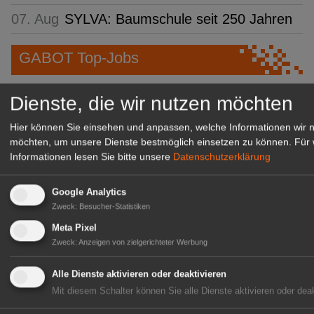
07. Aug
SYLVA: Baumschule seit 250 Jahren
GABOT Top-Jobs
Dienste, die wir nutzen möchten
Hier können Sie einsehen und anpassen, welche Informationen wir 
möchten, um unsere Dienste bestmöglich einsetzen zu können.
Für 
Informationen lesen Sie bitte unsere
Datenschutzerklärung
Google Analytics
Zweck
:
Besucher-Statistiken
Kientzler Jungpflanzen GmbH
Meta Pixel
Zweck
:
Anzeigen von zielgerichteter Werbung
& Co KG
Gärtner im Zierpflanzenbau
Alle Dienste aktivieren oder deaktivieren
(Geselle/Meister/Techniker)
Mit diesem Schalter können Sie alle Dienste aktivieren oder deak
(m/w/d)
Gensingen