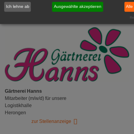
Ich lehne ab
Ausgewählte akzeptieren
Alle
zur Stellenanzeige
Rea
Gärtnerei Hanns
Mitarbeiter (m/w/d) für unsere
Logistikhalle
Herongen
zur Stellenanzeige