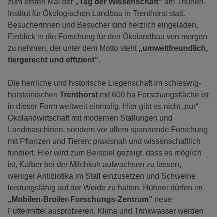
zum ersten Mal der
„Tag der Wissenschaft“
am Thünen-
Institut für Ökologischen Landbau in Trenthorst statt.
Besucherinnen und Besucher sind herzlich eingeladen,
Einblick in die Forschung für den Ökolandbau von morgen
zu nehmen, der unter dem Motto steht
„umweltfreundlich,
tiergerecht und effizient“
.
Die herrliche und historische Liegenschaft im schleswig-
holsteinischen
Trenthorst
mit 600 ha Forschungsfläche ist
in dieser Form weltweit einmalig. Hier gibt es nicht „nur“
Ökolandwirtschaft mit modernen Stallungen und
Landmaschinen, sondern vor allem spannende Forschung
mit Pflanzen und Tieren: praxisnah und wissenschaftlich
fundiert. Hier wird zum Beispiel gezeigt, dass es möglich
ist, Kälber bei der Milchkuh aufwachsen zu lassen,
weniger Antibiotika im Stall einzusetzen und Schweine
leistungsfähig auf der Weide zu halten. Hühner dürfen im
„Mobilen-Broiler-Forschungs-Zentrum“
neue
Futtermittel ausprobieren. Klima und Trinkwasser werden