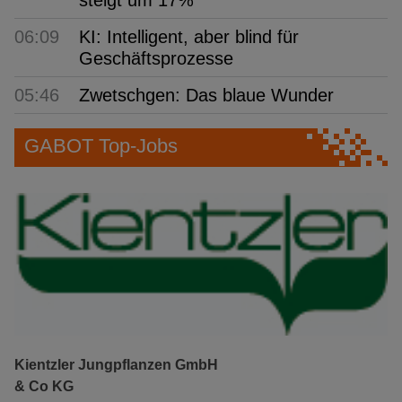
steigt um 17%
06:09
KI: Intelligent, aber blind für
Geschäftsprozesse
05:46
Zwetschgen: Das blaue Wunder
GABOT Top-Jobs
Kientzler Jungpflanzen GmbH
& Co KG