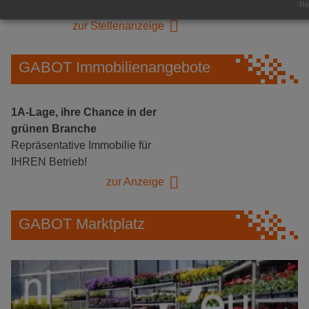
Herongen
Rea
zur Stellenanzeige
GABOT Immobilienangebote
1A-Lage, ihre Chance in der
grünen Branche
Repräsentative Immobilie für
IHREN Betrieb!
zur Anzeige
GABOT Marktplatz