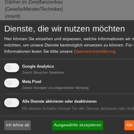
Gärtner im Zierpflanzenbau
(Geselle/Meister/Techniker)
(m/w/d)
Gensingen
Dienste, die wir nutzen möchten
zur Stellenanzeige
Hier können Sie einsehen und anpassen, welche Informationen wir 
möchten, um unsere Dienste bestmöglich einsetzen zu können.
Für 
Informationen lesen Sie bitte unsere
Datenschutzerklärung
Google Analytics
Zweck
:
Besucher-Statistiken
Meta Pixel
Zweck
:
Anzeigen von zielgerichteter Werbung
Alle Dienste aktivieren oder deaktivieren
Mit diesem Schalter können Sie alle Dienste aktivieren oder deak
Gärtnerei Hanns
Mitarbeiter (m/w/d) für unsere
Ich lehne ab
Ausgewählte akzeptieren
Alle
Logistikhalle