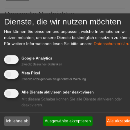
Verwandte Nachrichten
Dienste, die wir nutzen möchten
02.12.2025 -
LPD: Neuer Arbeitskreis will Moorboden
schützen
Hier können Sie einsehen und anpassen, welche Informationen wir
09.04.2024 -
Niedersachsen: Moor bewirtschaften - Klima
nutzen möchten, um unsere Dienste bestmöglich einsetzen zu könn
schützen
Für weitere Informationen lesen Sie bitte unsere
Datenschutzerklär
17.10.2023 -
Forschung: Zukunftsfähige Landwirtschaft auf
Moorböden
Google Analytics
15.07.2023 -
Forschung: Neue Übersicht zu Moorböden
Zweck
:
Besucher-Statistiken
verfügbar
Meta Pixel
12.06.2023 -
FNR: Torfersatz aus Paludikulturen
Zweck
:
Anzeigen von zielgerichteter Werbung
17.03.2023 -
FNR: Jahresbericht erschienen
16.02.2023 -
FNR: Online-Workshopreihe Torfminderung
Alle Dienste aktivieren oder deaktivieren
24.01.2023 -
FNR: Torfminderung auf der Internationalen
Mit diesem Schalter können Sie alle Dienste aktivieren oder
Pflanzenmesse
deaktivieren.
19.01.2023 -
FNR: Torffreie Grabbepflanzung
03.01.2023 -
FNR: Nordostdeutschlands älteste
Ich lehne ab
Ausgewählte akzeptieren
Alle akzepti
Rotbuchen wachsen in der Rostocker Heide