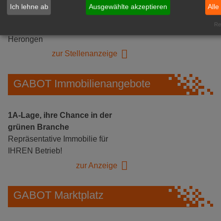
Gärtnerei Hanns
Ich lehne ab
Ausgewählte akzeptieren
Alle
Mitarbeiter (m/w/d) für unsere
Rea
Logistikhalle
Herongen
zur Stellenanzeige
GABOT Immobilienangebote
1A-Lage, ihre Chance in der
grünen Branche
Repräsentative Immobilie für
IHREN Betrieb!
zur Anzeige
GABOT Marktplatz