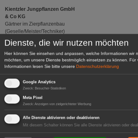
Kientzler Jungpflanzen GmbH
& Co KG
Gärtner im Zierpflanzenbau
(Geselle/Meister/Techniker)
(m/w/d)
Dienste, die wir nutzen möchten
Gensingen
Hier können Sie einsehen und anpassen, welche Informationen wir 
zur Stellenanzeige
möchten, um unsere Dienste bestmöglich einsetzen zu können.
Für 
Informationen lesen Sie bitte unsere
Datenschutzerklärung
Google Analytics
Zweck
:
Besucher-Statistiken
Meta Pixel
Zweck
:
Anzeigen von zielgerichteter Werbung
Alle Dienste aktivieren oder deaktivieren
Mit diesem Schalter können Sie alle Dienste aktivieren oder deak