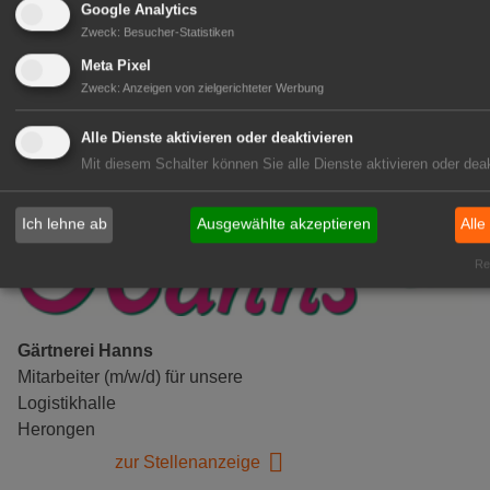
Google Analytics
Gensingen
Zweck
:
Besucher-Statistiken
zur Stellenanzeige
Meta Pixel
Zweck
:
Anzeigen von zielgerichteter Werbung
Alle Dienste aktivieren oder deaktivieren
Mit diesem Schalter können Sie alle Dienste aktivieren oder deak
Ich lehne ab
Ausgewählte akzeptieren
Alle
Rea
Gärtnerei Hanns
Mitarbeiter (m/w/d) für unsere
Logistikhalle
Herongen
zur Stellenanzeige