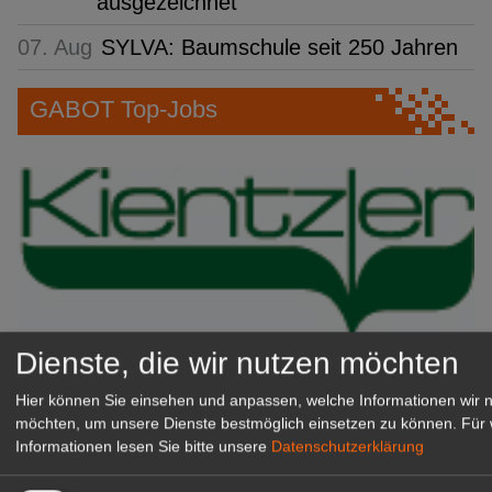
ausgezeichnet
07. Aug
SYLVA: Baumschule seit 250 Jahren
GABOT Top-Jobs
Dienste, die wir nutzen möchten
Kientzler Jungpflanzen GmbH
Hier können Sie einsehen und anpassen, welche Informationen wir 
& Co KG
möchten, um unsere Dienste bestmöglich einsetzen zu können.
Für 
Gärtner im Zierpflanzenbau
Informationen lesen Sie bitte unsere
Datenschutzerklärung
(Geselle/Meister/Techniker)
(m/w/d)