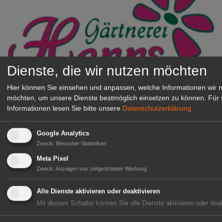
Dienste, die wir nutzen möchten
Hier können Sie einsehen und anpassen, welche Informationen wir 
Gärtnerei Hanns
möchten, um unsere Dienste bestmöglich einsetzen zu können.
Für 
Mitarbeiter (m/w/d) für unsere
Informationen lesen Sie bitte unsere
Datenschutzerklärung
Logistikhalle
Herongen
Google Analytics
zur Stellenanzeige
Zweck
:
Besucher-Statistiken
Meta Pixel
GABOT Immobilienangebote
Zweck
:
Anzeigen von zielgerichteter Werbung
Alle Dienste aktivieren oder deaktivieren
1A-Lage, ihre Chance in der
Mit diesem Schalter können Sie alle Dienste aktivieren oder deak
grünen Branche