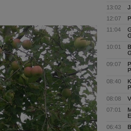
13:02
J
12:07
P
11:04
G
G
10:01
B
G
09:07
P
P
08:40
K
P
08:08
V
07:01
M
E
06:43
B