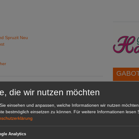
und Spruzit Neu
bst
cher
GABOT 
e, die wir nutzen möchten
1A-Lage,
grünen B
Sie einsehen und anpassen, welche Informationen wir nutzen möchten
Repräsent
te bestmöglich einsetzen zu können.
Für weitere Informationen lesen S
IHREN Be
nschutzerklärung
gle Analytics
GABOT 