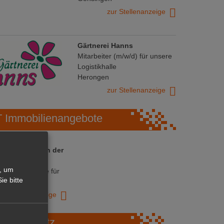
zur Stellenanzeige
Gärtnerei Hanns
Mitarbeiter (m/w/d) für unsere
Logistikhalle
Herongen
zur Stellenanzeige
Immobilienangebote
 ihre Chance in der
ranche
, um
ative Immobilie für
ie bitte
trieb!
zur Anzeige
Marktplatz