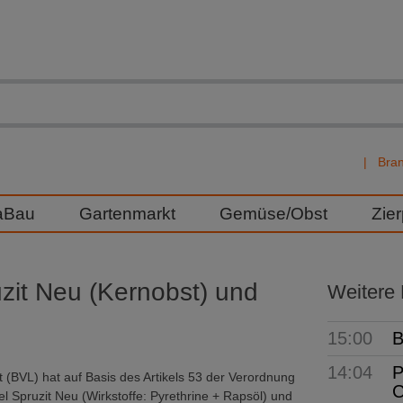
Bra
aBau
Gartenmarkt
Gemüse/Obst
Zie
uzit Neu (Kernobst) und
Weitere
15:00
B
14:04
P
(BVL) hat auf Basis des Artikels 53 der Verordnung
C
l Spruzit Neu (Wirkstoffe: Pyrethrine + Rapsöl) und