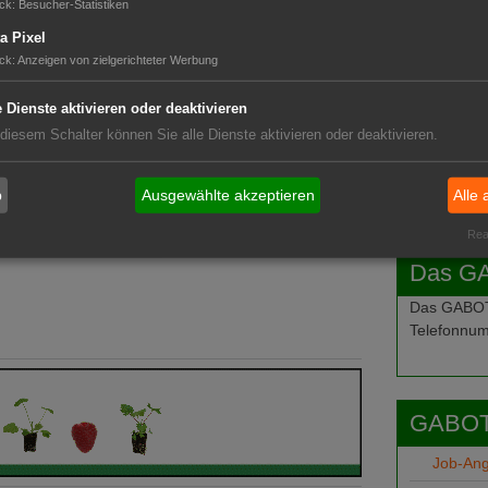
ck
:
Besucher-Statistiken
a Pixel
ck
:
Anzeigen von zielgerichteter Werbung
e Dienste aktivieren oder deaktivieren
 diesem Schalter können Sie alle Dienste aktivieren oder deaktivieren.
nden.
b
Ausgewählte akzeptieren
Alle 
Real
Das G
Das GABOT-
Telefonnum
GABOT
Job-An