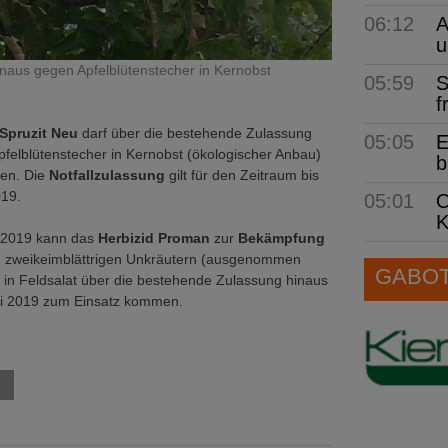
06:12
A
u
inaus gegen Apfelblütenstecher in Kernobst
05:59
S
f
 Spruzit
Neu
darf über die bestehende Zulassung
05:05
E
felblütenstecher in Kernobst (ökologischer Anbau)
b
den. Die
Notfallzulassung
gilt für den Zeitraum bis
019.
05:01
O
K
 2019 kann das
Herbizid Proman
zur
Bekämpfung
n, zweikeimblättrigen Unkräutern (ausgenommen
GABOT 
) in Feldsalat über die bestehende Zulassung hinaus
ni 2019 zum Einsatz kommen.