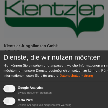
Kientzler Jungpflanzen GmbH
& Co KG
Dienste, die wir nutzen möchten
Gärtner im Zierpflanzenbau
(Geselle/Meister/Techniker)
Hier können Sie einsehen und anpassen, welche Informationen wir 
(m/w/d)
möchten, um unsere Dienste bestmöglich einsetzen zu können.
Für 
Gensingen
Informationen lesen Sie bitte unsere
Datenschutzerklärung
zur Stellenanzeige
Google Analytics
Zweck
:
Besucher-Statistiken
Meta Pixel
Zweck
:
Anzeigen von zielgerichteter Werbung