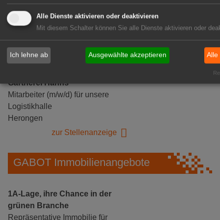
Alle Dienste aktivieren oder deaktivieren
Mit diesem Schalter können Sie alle Dienste aktivieren oder deak
Ich lehne ab
Ausgewählte akzeptieren
Alle
Rea
Gärtnerei Hanns
Mitarbeiter (m/w/d) für unsere
Logistikhalle
Herongen
zur Stellenanzeige
GABOT Immobilienangebote
1A-Lage, ihre Chance in der
grünen Branche
Repräsentative Immobilie für