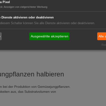
a Pixel
ck
:
Anzeigen von zielgerichteter Werbung
nden.
e Dienste aktivieren oder deaktivieren
 diesem Schalter können Sie alle Dienste aktivieren oder deaktivieren.
b
Ausgewählte akzeptieren
Alle 
Real
ungpflanzen halbieren
ion bei der Produktion von Gemüsejungpflanzen.
chkeiten aus, das Substratvolumen von