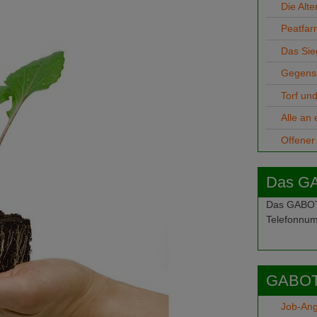
Die Alte
Peatfar
Das Sieg
Gegensä
Torf un
Alle an 
Offener 
Das G
Das GABOT-
Telefonnum
GABOT
Job-An