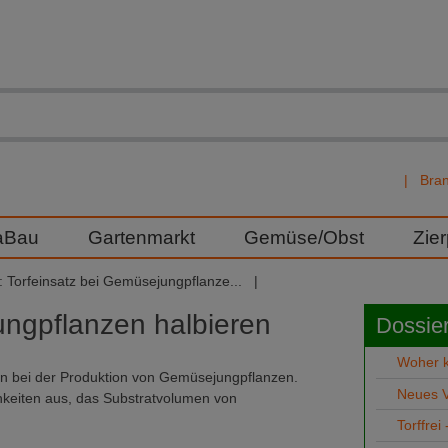
Bra
aBau
Gartenmarkt
Gemüse/Obst
Zie
 Torfeinsatz bei Gemüsejungpflanze...
ungpflanzen halbieren
Dossier
Woher k
ion bei der Produktion von Gemüsejungpflanzen.
Neues V
chkeiten aus, das Substratvolumen von
Torffrei