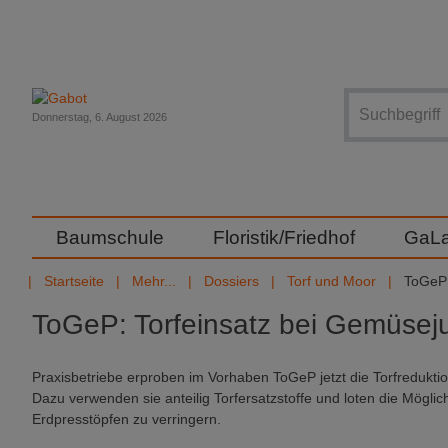
Suche
Donnerstag, 6. August 2026
Baumschule
Floristik/Friedhof
GaL
Startseite
Mehr...
Dossiers
Torf und Moor
ToGeP:
ToGeP: Torfeinsatz bei Gemüsej
Praxisbetriebe erproben im Vorhaben ToGeP jetzt die Torfredukt
Dazu verwenden sie anteilig Torfersatzstoffe und loten die Mögli
Erdpresstöpfen zu verringern.