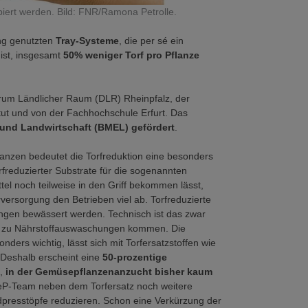
biert werden. Bild: FNR/Ramona Petrolle.
ng genutzten
Tray-Systeme
, die per sé ein
l
ist, insgesamt
50% weniger Torf pro Pflanze
trum Ländlicher Raum (DLR) Rheinpfalz, der
ut und von der Fachhochschule Erfurt. Das
und Landwirtschaft (BMEL) gefördert
.
anzen bedeutet die Torfreduktion eine besonders
freduzierter Substrate für die sogenannten
el noch teilweise in den Griff bekommen lässt,
versorgung den Betrieben viel ab. Torfreduzierte
engen bewässert werden. Technisch ist das zwar
es zu Nährstoffauswaschungen kommen. Die
ers wichtig, lässt sich mit Torfersatzstoffen wie
 Deshalb erscheint eine
50-prozentige
,
in der Gemüsepflanzenanzucht bisher kaum
GeP-Team neben dem Torfersatz noch weitere
presstöpfe reduzieren. Schon eine Verkürzung der