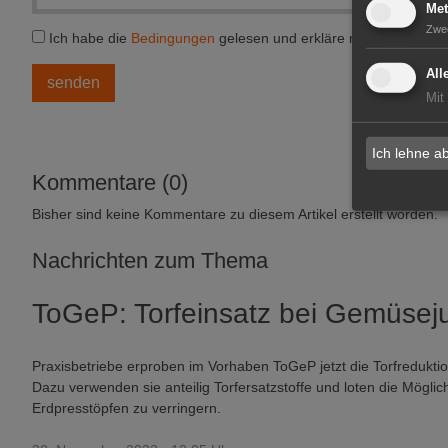
Met
Zwe
Ich habe die
Bedingungen
gelesen und erkläre mich einversta
All
Mit
Ich lehne a
Kommentare (0)
Bisher sind keine Kommentare zu diesem Artikel erstellt worden.
Nachrichten zum Thema
ToGeP: Torfeinsatz bei Gemüsej
Praxisbetriebe erproben im Vorhaben ToGeP jetzt die Torfredukt
Dazu verwenden sie anteilig Torfersatzstoffe und loten die Mögli
Erdpresstöpfen zu verringern.