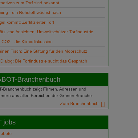
rnativen zum Torf sind bekannt
ming - ein Rohstoff wächst nach
el kommt: Zertifizierter Torf
tzliche Ansichten: Umweltschützer Torfindustrie
d CO2 - die Klimadiskussion
einen Tisch: Eine Stiftung für den Moorschutz
Dialog: Die Torfindustrie sucht das Gespräch
ABOT-Branchenbuch
Branchenbuch zeigt Firmen, Adressen und
mern aus allen Bereichen der Grünen Branche.
Zum Branchenbuch
 jobs
gebote