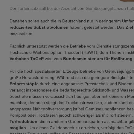
Der Torfeinsatz soll bei der Anzucht von Gemüsejungpflanzen hal
Daneben sollen auch die in Deutschland nur in geringerem Umfa
reduziertes Substratvolumen
haben, getestet werden. Das
Zie
einzusetzen.
Fachlich unterstützt werden die Betriebe vom Dienstleistungszen
Hochschule Weihenstephan-Triesdorf (HSWT), dem Thünen-Instit
Vorhaben ToGeP
wird vom
Bundesministerium für Ernährung 
Für die hoch spezialisierten Erzeugerbetriebe von Gemüsejungpfl
große Herausforderung. Während sich die geringere Bindigkeit tor
Erdpresstöpfe
durch eine angepasste Presstechnik und Bindemitt
verlangt insbesondere die bedarfsgerechte Stickstoff- und Wasser
Substrate müssen voraussichtlich häufiger, aber mit kleineren M
machbar, dennoch steigt das Trockenstressrisiko, zudem kann 
angepasste Nährstoffversorgung ist bei Gemüsejungpflanzen besond
Kompost oder Holzfasern jedoch schwieriger als mit Torf steuern.
Torfreduktion
, die in anderen Gartenbausparten als machbar gilt
möglich
. Um dieses Ziel dennoch zu erreichen, verfolgt das To