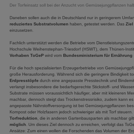
Der Torfeinsatz soll bei der Anzucht von Gemüsejungpflanzen hal
Daneben sollen auch die in Deutschland nur in geringerem Umfa
reduziertes Substratvolumen
haben, getestet werden. Das
Zie
einzusetzen.
Fachlich unterstützt werden die Betriebe vom Dienstleistungszen
Hochschule Weihenstephan-Triesdorf (HSWT), dem Thünen-Instit
Vorhaben ToGeP
wird vom
Bundesministerium für Ernährung 
Für die hoch spezialisierten Erzeugerbetriebe von Gemüsejungpfl
große Herausforderung. Während sich die geringere Bindigkeit tor
Erdpresstöpfe
durch eine angepasste Presstechnik und Bindemitt
verlangt insbesondere die bedarfsgerechte Stickstoff- und Wasser
Substrate müssen voraussichtlich häufiger, aber mit kleineren M
machbar, dennoch steigt das Trockenstressrisiko, zudem kann 
angepasste Nährstoffversorgung ist bei Gemüsejungpflanzen besond
Kompost oder Holzfasern jedoch schwieriger als mit Torf steuern.
Torfreduktion
, die in anderen Gartenbausparten als machbar gilt
möglich
. Um dieses Ziel dennoch zu erreichen, verfolgt das To
Ansätze: Zum einen wollen die Forschenden das Volumen der Erd