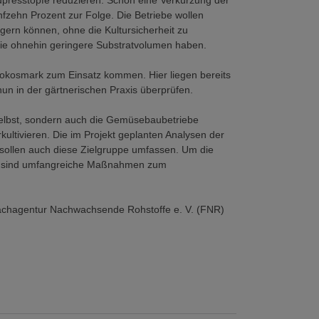
presstöpfe reduzieren. Schon eine Verkürzung der
fzehn Prozent zur Folge. Die Betriebe wollen
ngern können, ohne die Kultursicherheit zu
die ohnehin geringere Substratvolumen haben.
 Kokosmark zum Einsatz kommen. Hier liegen bereits
nun in der gärtnerischen Praxis überprüfen.
elbst, sondern auch die Gemüsebaubetriebe
ultivieren. Die im Projekt geplanten Analysen der
sollen auch diese Zielgruppe umfassen. Um die
en, sind umfangreiche Maßnahmen zum
achagentur Nachwachsende Rohstoffe e. V. (FNR)