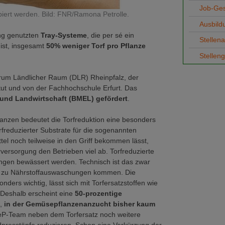
Job-Ge
biert werden. Bild: FNR/Ramona Petrolle.
Ausbild
ng genutzten
Tray-Systeme
, die per sé ein
Stellen
l
ist, insgesamt
50% weniger Torf pro Pflanze
Stellen
trum Ländlicher Raum (DLR) Rheinpfalz, der
ut und von der Fachhochschule Erfurt. Das
und Landwirtschaft (BMEL) gefördert
.
anzen bedeutet die Torfreduktion eine besonders
freduzierter Substrate für die sogenannten
el noch teilweise in den Griff bekommen lässt,
versorgung den Betrieben viel ab. Torfreduzierte
engen bewässert werden. Technisch ist das zwar
es zu Nährstoffauswaschungen kommen. Die
ers wichtig, lässt sich mit Torfersatzstoffen wie
 Deshalb erscheint eine
50-prozentige
,
in der Gemüsepflanzenanzucht bisher kaum
GeP-Team neben dem Torfersatz noch weitere