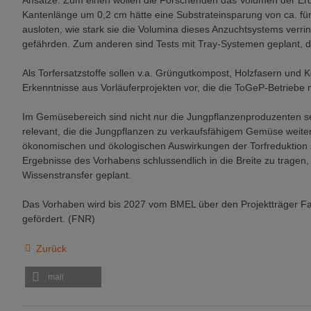
Ansätze: Zum einen wollen die Forschenden das Volumen der Erd
Kantenlänge um 0,2 cm hätte eine Substrateinsparung von ca. fün
ausloten, wie stark sie die Volumina dieses Anzuchtsystems verri
gefährden. Zum anderen sind Tests mit Tray-Systemen geplant, 
Als Torfersatzstoffe sollen v.a. Grüngutkompost, Holzfasern und
Erkenntnisse aus Vorläuferprojekten vor, die die ToGeP-Betriebe 
Im Gemüsebereich sind nicht nur die Jungpflanzenproduzenten s
relevant, die die Jungpflanzen zu verkaufsfähigem Gemüse weiterk
ökonomischen und ökologischen Auswirkungen der Torfreduktion 
Ergebnisse des Vorhabens schlussendlich in die Breite zu trag
Wissenstransfer geplant.
Das Vorhaben wird bis 2027 vom BMEL über den Projektträger F
gefördert. (FNR)
Zurück
mail