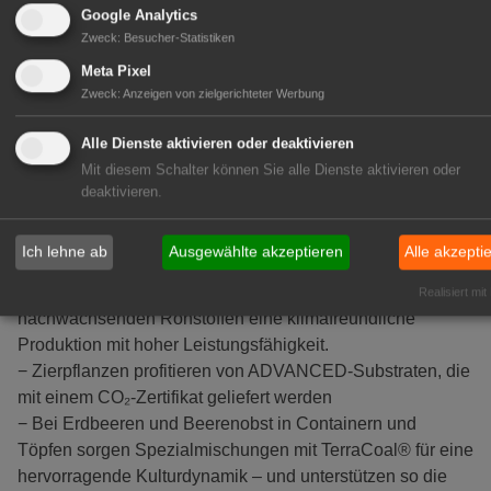
Nährstoffspeicherung verbessert und die biologische
Google Analytics
Entwicklung in der Wurzelzone unterstützt. Auf der IPM
Zweck
:
Besucher-Statistiken
2026 präsentiert Klasmann-Deilmann vier
Meta Pixel
Anwendungskonzepte, die Nachhaltigkeit, Effizienz und
Zweck
:
Anzeigen von zielgerichteter Werbung
Anbausicherheit vereinen – mit TerraCoal® als
Schlüsselkomponente.
Alle Dienste aktivieren oder deaktivieren
− Bei der Gemüsevermehrung sorgen Presstopfsubstrate
Mit diesem Schalter können Sie alle Dienste aktivieren oder
mit GreenFibre® und TerraCoal® für hohe Stabilität, sehr
deaktivieren.
gute Wasseraufnahme und starke Wurzelentwicklung bei
gleichzeitig messbaren CO₂- Einsparungen.
Ich lehne ab
Ausgewählte akzeptieren
Alle akzepti
− Im Obst- und Gemüseanbau ermöglicht der Growbag
ADVANCED mit TerraCoal® und regionalen
Realisiert mit
nachwachsenden Rohstoffen eine klimafreundliche
Produktion mit hoher Leistungsfähigkeit.
− Zierpflanzen profitieren von ADVANCED-Substraten, die
mit einem CO₂-Zertifikat geliefert werden
− Bei Erdbeeren und Beerenobst in Containern und
Töpfen sorgen Spezialmischungen mit TerraCoal® für eine
hervorragende Kulturdynamik – und unterstützen so die