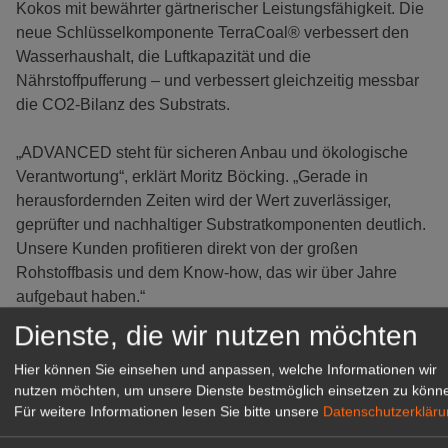
Kokos mit bewährter gärtnerischer Leistungsfähigkeit. Die
neue Schlüsselkomponente TerraCoal® verbessert den
Wasserhaushalt, die Luftkapazität und die
Nährstoffpufferung – und verbessert gleichzeitig messbar
die CO2-Bilanz des Substrats.
„ADVANCED steht für sicheren Anbau und ökologische
Verantwortung“, erklärt Moritz Böcking. „Gerade in
herausfordernden Zeiten wird der Wert zuverlässiger,
geprüfter und nachhaltiger Substratkomponenten deutlich.
Unsere Kunden profitieren direkt von der großen
Rohstoffbasis und dem Know-how, das wir über Jahre
aufgebaut haben.“
Dienste, die wir nutzen möchten
TerraCoal®: Der neue Maßstab für
klimaresistentes Substratdesign
Hier können Sie einsehen und anpassen, welche Informationen wir
nutzen möchten, um unsere Dienste bestmöglich einsetzen zu könn
TerraCoal®
ist eine
Biokohle
der nächsten Generation,
Für weitere Informationen lesen Sie bitte unsere
Datenschutzerklär
die im Substrat für strukturelle Stabilität sorgt, die