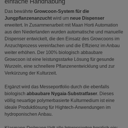
einfache Handhabung
Das bewährte
Growcoon-System für die
Jungpflanzenanzucht
wird um
neue Dispenser
erweitert. In Zusammenarbeit mit Maan Horti Automation
aus den Niederlanden wurden automatische und manuelle
Dispenser entwickelt, die den Einsatz des Growcoons im
Anzuchtprozess vereinfachen und die Effizienz im Anbau
weiter erhöhen. Der 100% biologisch abbaubare
Growcoon ist eine leistungsstarke Lösung für gesunde
Wurzeln, eine schnellere Pflanzenentwicklung und zur
Verkürzung der Kulturzeit.
Ergänzt wird das Messeportfolio durch die ebenfalls
biologisch
abbaubare Nygaia-Substratfaser
. Dieses
völlig neuartige polymerbasierte Kulturmedium ist eine
ideale Produktlösung für Hightech-Anwendungen im
hydroponischen Anbau.
Klasmann-Deilmann lädt alle Interessierten herzlich ein: