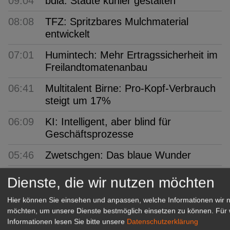
09:04
bdla: Städte kühler gestalten
08:08
TFZ: Spritzbares Mulchmaterial
entwickelt
07:01
Humintech: Mehr Ertragssicherheit im
Freilandtomatenanbau
06:41
Multitalent Birne: Pro-Kopf-Verbrauch
steigt um 17%
06:09
KI: Intelligent, aber blind für
Geschäftsprozesse
05:46
Zwetschgen: Das blaue Wunder
05:06
ifo: Unternehmen bauen weniger
Dienste, die wir nutzen möchten
Stellen ab
Hier können Sie einsehen und anpassen, welche Informationen wir 
möchten, um unsere Dienste bestmöglich einsetzen zu können.
Für 
GABOT Top-Jobs
Informationen lesen Sie bitte unsere
Datenschutzerklärung