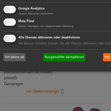
Google Analytics
Zweck
:
Besucher-Statistiken
Meta Pixel
Zweck
:
Anzeigen von zielgerichteter Werbung
Alle Dienste aktivieren oder deaktivieren
Mit diesem Schalter können Sie alle Dienste aktivieren oder deak
Kientzler Jungpflanzen GmbH
Ich lehne ab
Ausgewählte akzeptieren
Alle
& Co KG
Gärtner im Zierpflanzenbau
Rea
(Geselle/Meister/Techniker)
(m/w/d)
Gensingen
zur Stellenanzeige