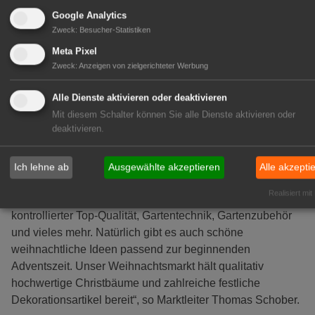
Renovieren und Gestalten. Zu den Highlights gehören die
Google Analytics
Sanitär-Ausstellung sowie die Bauelemente-Präsentation
Zweck
:
Besucher-Statistiken
rund um Fenster und Türen. Die Abteilung mit Werkzeugen
Meta Pixel
und Maschinen und das Sortiment mit Arbeitskleidung
Zweck
:
Anzeigen von zielgerichteter Werbung
decken jeden Heimwerker- und Handwerkerbedarf ab. In
der Farbenabteilung können sich die Kunden inspirieren
Alle Dienste aktivieren oder deaktivieren
lassen und den individuellen Wunschfarbton anmischen
Mit diesem Schalter können Sie alle Dienste aktivieren oder
deaktivieren.
lassen. Der Markt zeigt ein großes Angebot an
Bodenbelägen von Vinyl über Parkett und Laminat bis hin
zu Fliesen.
Hobbygärtner und Pflanzenfreunde
kommen
Ich lehne ab
Ausgewählte akzeptieren
Alle akzepti
im
weitläufigen Gartenmarkt
voll auf ihre Kosten. „Im
Realisiert mit
Gartenmarkt finden unsere Kunden Pflanzen in
kontrollierter Top-Qualität, Gartentechnik, Gartenzubehör
und vieles mehr. Natürlich gibt es auch schöne
weihnachtliche Ideen passend zur beginnenden
Adventszeit. Unser Weihnachtsmarkt hält qualitativ
hochwertige Christbäume und zahlreiche festliche
Dekorationsartikel bereit“, so Marktleiter Thomas Schober.