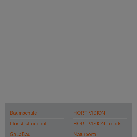
Baumschule
HORTIVISION
Floristik/Friedhof
HORTIVISION Trends
GaLaBau
Naturportal