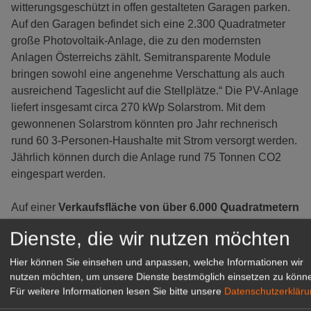
witterungsgeschützt in offen gestalteten Garagen parken.
Auf den Garagen befindet sich eine 2.300 Quadratmeter
große Photovoltaik-Anlage, die zu den modernsten
Anlagen Österreichs zählt. Semitransparente Module
bringen sowohl eine angenehme Verschattung als auch
ausreichend Tageslicht auf die Stellplätze.“ Die PV-Anlage
liefert insgesamt circa 270 kWp Solarstrom. Mit dem
gewonnenen Solarstrom könnten pro Jahr rechnerisch
rund 60 3-Personen-Haushalte mit Strom versorgt werden.
Jährlich können durch die Anlage rund 75 Tonnen CO2
eingespart werden.
Auf einer
Verkaufsfläche von über 6.000 Quadratmetern
präsentiert HELLWEG ein breites Angebot für jeden
Dienste, die wir nutzen möchten
Anspruch. Übersichtliche Produktpräsentationen,
kompetente Beratung durch qualifizierte Fachkräfte und
Hier können Sie einsehen und anpassen, welche Informationen wir
umfangreiche Serviceleistungen stehen an der
nutzen möchten, um unsere Dienste bestmöglich einsetzen zu könn
Grazerstraße 26 im Fokus. Der großzügige und helle Markt
Für weitere Informationen lesen Sie bitte unsere
Datenschutzerklär
bietet mehr als
60.000 Artikel
rund ums Bauen,