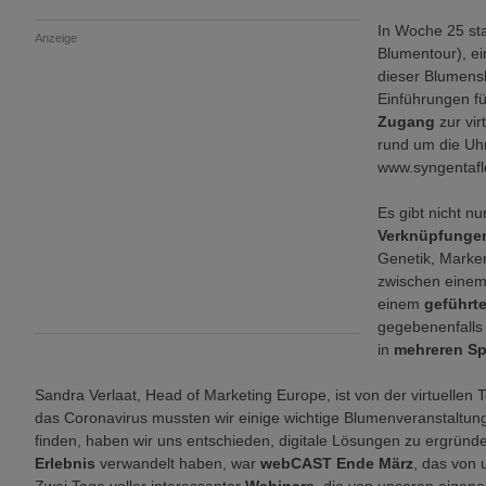
In Woche 25 st
Anzeige
Blumentour), ein
dieser Blumens
Einführungen fü
Zugang
zur vi
rund um die Uh
www.syngentaflo
Es gibt nicht nu
Verknüpfung
Genetik, Marke
zwischen eine
einem
geführt
gegebenenfalls 
in
mehreren Sp
Sandra Verlaat, Head of Marketing Europe, ist von der virtuelle
das Coronavirus mussten wir einige wichtige Blumenveranstaltu
finden, haben wir uns entschieden, digitale Lösungen zu ergründ
Erlebnis
verwandelt haben, war
webCAST Ende März
, das von 