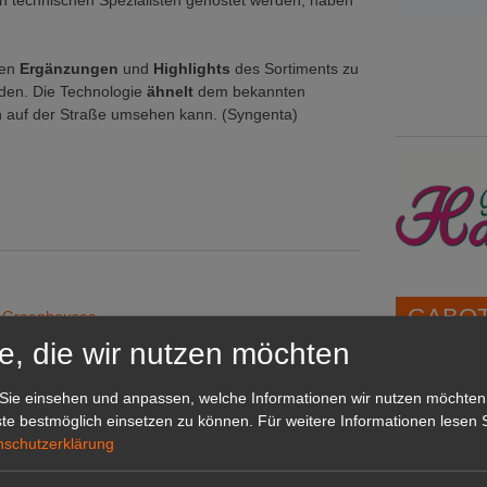
en technischen Spezialisten gehostet werden, haben
ten
Ergänzungen
und
Highlights
des Sortiments zu
rden. Die Technologie
ähnelt
dem bekannten
en auf der Straße umsehen kann. (Syngenta)
GABOT 
y Greenhouses
steam
e, die wir nutzen möchten
tmanagements Europa
1A-Lage,
Sie einsehen und anpassen, welche Informationen wir nutzen möchten
grünen B
te bestmöglich einsetzen zu können.
Für weitere Informationen lesen S
Repräsent
nschutzerklärung
IHREN Be