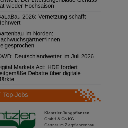
at wieder Hochsaison
aLaBau 2026: Vernetzung schafft
ehrwert
artenbau im Norden:
achwuchsgärtner*innen
reigesprochen
DWD: Deutschlandwetter im Juli 2026
igital Markets Act: HDE fordert
eitgemäße Debatte über digitale
ärkte
Top-Jobs
Kientzler Jungpflanzen
GmbH & Co KG
Gärtner im Zierpflanzenbau