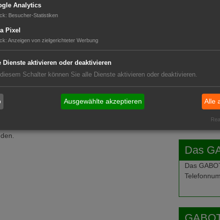
gle Analytics
ck
:
Besucher-Statistiken
GABOT 
a Pixel
ck
:
Anzeigen von zielgerichteter Werbung
e Dienste aktivieren oder deaktivieren
 diesem Schalter können Sie alle Dienste aktivieren oder deaktivieren.
b
Ausgewählte akzeptieren
Alle 
Real
nden.
Das G
Das GABOT-
Telefonnum
GABOT