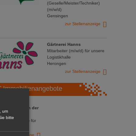
(Geselle/Meister/Techniker)
(m/w/d)
Gensingen
zur Stellenanzeige
Gärtnerei Hanns
Mitarbeiter (m/w/d) für unsere
Logistikhalle
Herongen
zur Stellenanzeige
Immobilienangebote
 ihre Chance in der
, um
ranche
ie bitte
ative Immobilie für
trieb!
zur Anzeige