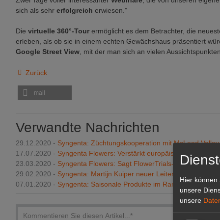
Zwei Tage voller interessanter
Webinare
, die von unseren eigen
sich als sehr
erfolgreich
erwiesen.”
Die
virtuelle 360°-Tour
ermöglicht es dem Betrachter, die neues
erleben, als ob sie in einem echten Gewächshaus präsentiert wü
Google Street View
, mit der man sich an vielen Aussichtspunkt
Zurück
mail
Verwandte Nachrichten
29.12.2020 -
Syngenta: Züchtungskooperation mit McLeod Valle
17.07.2020 -
Syngenta Flowers: Verstärkt europäisches Führung
Dienst
23.03.2020 -
Syngenta Flowers: Sagt FlowerTrials-Teilnahme ab
29.02.2020 -
Syngenta: Martijn Kuiper neuer Leiter des Produk
Hier können 
07.01.2020 -
Syngenta: Saisonale Produkte im Rampenlicht
unsere Diens
unsere
Date