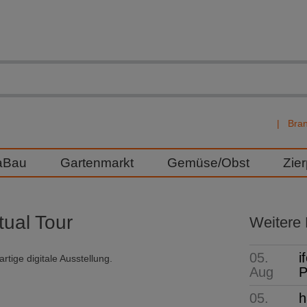
Bra
aBau
Gartenmarkt
Gemüse/Obst
Zie
tual Tour
Weitere
05.
i
rtige digitale Ausstellung.
Aug
P
05.
h