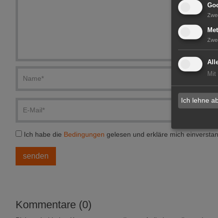
Goo
Zwe
Met
Zwe
All
Mit
Ich lehne a
Ich habe die
Bedingungen
gelesen und erkläre mich einversta
Kommentare (0)