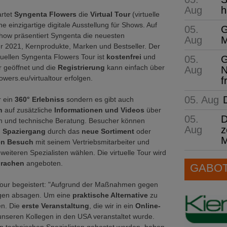
Aug
h
artet
Syngenta Flowers
die
Virtual Tour
(virtuelle
e einzigartige digitale Ausstellung für Shows. Auf
05.
G
how präsentiert Syngenta die neuesten
Aug
M
r 2021, Kernprodukte, Marken und Bestseller. Der
rtuellen Syngenta Flowers Tour ist
kostenfrei
und
05.
G
r geöffnet und die
Registrierung
kann einfach über
Aug
N
wers.eu/virtualtour erfolgen.
f
05. Aug
r ein
360° Erlebniss
sondern es gibt auch
en
auf zusätzliche
Informationen und Videos
über
05.
D
n und technische Beratung. Besucher können
Aug
z
m
Spaziergang
durch das
neue Sortiment
oder
M
en Besuch
mit seinem Vertriebsmitarbeiter und
weiteren Spezialisten wählen. Die virtuelle Tour wird
rachen
angeboten.
GABOT 
n Tour begeistert: "Aufgrund der Maßnahmen gegen
ngen absagen. Um eine
praktische Alternative
zu
en. Die
erste Veranstaltung
, die wir in ein
Online-
unseren Kollegen in den USA veranstaltet wurde.