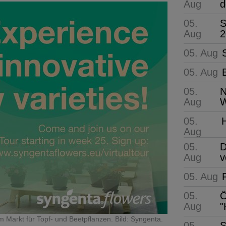
Aug
d
05.
S
Aug
2
05. Aug
05. Aug
05.
N
Aug
W
05.
Aug
05.
D
Aug
v
05. Aug
05.
Ö
Aug
"
 Markt für Topf- und Beetpflanzen. Bild: Syngenta.
05.
S