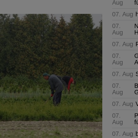
Aug
f
07. Aug
07.
N
Aug
H
07. Aug
07.
G
Aug
A
07. Aug
07.
B
Aug
G
07. Aug
07.
P
Aug
f
07. Aug