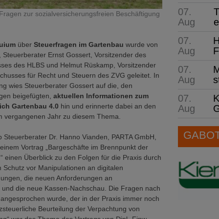
07.
T
Fragen zur sozialversicherungsfreien Beschäftigung
Aug
e
07.
H
quium
über
Steuerfragen im Gartenbau
wurde von
Aug
F
t, Steuerberater Ernst Gossert, Vorsitzender des
ses des HLBS und Helmut Rüskamp, Vorsitzender
07.
M
chusses für Recht und Steuern des ZVG geleitet. In
Aug
s
g wies Steuerberater Gossert auf die, den
gen beigefügten,
aktuellen Informationen zum
07.
K
ich
Gartenbau 4.0
hin und erinnerte dabei an den
Aug
G
m vergangenen Jahr zu diesem Thema.
GABOT 
b Steuerberater Dr. Hanno Vianden, PARTA GmbH,
seinem Vortrag „Bargeschäfte im Brennpunkt der
“ einen Überblick zu den Folgen für die Praxis durch
Schutz vor Manipulationen an digitalen
ungen, die neuen Anforderungen an
und die neue Kassen-Nachschau. Die Fragen nach
 angesprochen wurde, der in der Praxis immer noch
tzsteuerliche Beurteilung der Verpachtung von