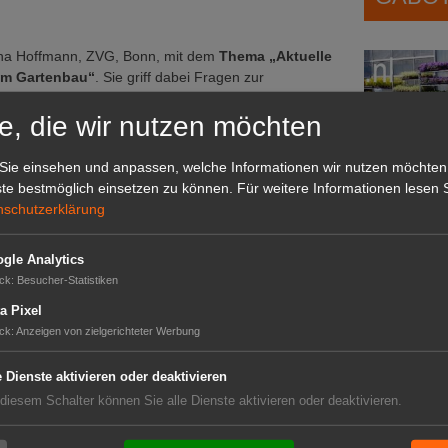
ana Hoffmann, ZVG, Bonn, mit dem
Thema „Aktuelle
im Gartenbau“
. Sie griff dabei Fragen zur
 auf. Außerdem beschäftigte sie sich mit den
e, die wir nutzen möchten
ngfügig entlohnte Beschäftigungsverhältnisse, die
erfassungsgerichts (BVerfG) zur Hofabgabe und den
ter-Geschäftsführern einer GmbH. Zudem ging sie
Sie einsehen und anpassen, welche Informationen wir nutzen möchten
nführung einer Brückenteilzeit ein. In seinem
te bestmöglich einsetzen zu können.
Für weitere Informationen lesen S
ngenen Vorträge und den Teilnehmern für die
nschutzerklärung
h schon jetzt den Termin
10. September 2019
für
er Stadthalle in Bonn-Bad Godesberg vormerken
Das G
gle Analytics
Das GABOT-
ck
:
Besucher-Statistiken
Telefonnum
a Pixel
ck
:
Anzeigen von zielgerichteter Werbung
e Dienste aktivieren oder deaktivieren
GABOT
 diesem Schalter können Sie alle Dienste aktivieren oder deaktivieren.
Job-An