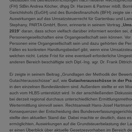
Gebäuden mit Betriebsvorrichtungen nach neuerer Rechtsprechun
(FH) StBin Andrea Köcher, dhpg Dr. Harzem & Partner mbB, Bornh
Gerichtshofs (EuGH) und des Bundesfinanzhofs (BFH) zeigte sie 
Auswirkungen auf das Umsatzsteuerrecht für Gartenbau und Landw
Stephany, PARTA GmbH, Bonn, erinnerte in seinem Vortrag „
Umsa
2019
“ daran, dass schon vielfach darüber informiert worden se
Personengesellschaften eine Organgesellschaft sein können. Vor d
Personen eine Organgesellschaft sein und dazu gehörten die Perso
Fällen es konkreten Handlungsbedarf gibt, wenn eine Umsatzsteu
welchen nicht. Letzte Frist für eine eventuell erforderliche Umge
anderen Bereich beschäftigte sich Dipl.-Ing. agr. Dr. Frank Dittri
Er zeigte in seinem Beitrag „Grundlagen der Methodik der Bewert
Gutachterausschüsse“ auf, wie
Gutacherausschüsse in der Pra
in den einzelnen Bundesländern sind. Außerdem stellte er ein Mod
auch vom HLBS unterstützt wird. In der anschließenden Diskussi
bei derzeit regional durchaus unterschiedlichen Ermittlungsmet
Wertermittlung sinnvoll seien. Rechtsanwalt Hans-Josef Hartmann
Konsequenzen der Entscheidung des Bundesverfassungsgerichts
stellte den aktuellen Stand dar. Dabei machte er deutlich, dass 
ermöglichten, Auswirkungen auf die Grundsteuerbelastung der La
er einen Überblick über aktuelle Gesetzesvorhaben im Bereich de