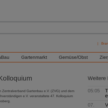
Bra
aBau
Gartenmarkt
Gemüse/Obst
Zie
Kolloquium
Weitere
05:05
T
 Zentralverband Gartenbau e.V. (ZVG) und dem
e
verständigen e.V. veranstaltete 47. Kolloquium
esberg.
07.
V