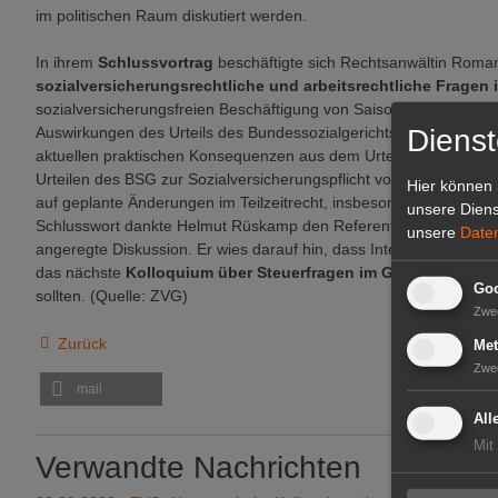
im politischen Raum diskutiert werden.
In ihrem
Schlussvortrag
beschäftigte sich Rechtsanwältin Rom
sozialversicherungsrechtliche und arbeitsrechtliche Fragen
sozialversicherungsfreien Beschäftigung von Saisonarbeitskräften
Dienst
Auswirkungen des Urteils des Bundessozialgerichts (BSG) auf geri
aktuellen praktischen Konsequenzen aus dem Urteil des Bundesv
Urteilen des BSG zur Sozialversicherungspflicht von Gesellschaf
Hier können 
auf geplante Änderungen im Teilzeitrecht, insbesondere auf die Ei
unsere Diens
Schlusswort dankte Helmut Rüskamp den Referenten für die gelu
unsere
Date
angeregte Diskussion. Er wies darauf hin, dass Interessenten sic
das nächste
Kolloquium über Steuerfragen im Gartenbau
in d
Goo
sollten. (Quelle: ZVG)
Zwe
Zurück
Met
Zwe
mail
All
Mit
Verwandte Nachrichten