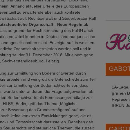
g“ war das Thema des Vortrags von Dipl.-Finw.
eim. Anhand aktueller Urteile des Europäischen
eventuell zu erwartende aber auch konkrete
irtschaft auf. Rechtsanwalt und Steuerberater Ralf
tzsteuerliche Organschaft - Neue Regeln ab
i, dass aufgrund der Rechtsprechung des EuGH auch
iesem Urteil konnten in Deutschland nur juristische
nengesellschaften nicht. Er zeigte auf, in welchen
erliche Organschaft vermieden werden soll und in
staltung sei der 31. Dezember 2018. Mit einem ganz
ch, Sachverständigenbüro, Leipzig.
GABOT 
ung zur Ermittlung von Bodenrichtwerten durch
xis
arbeiten und wie groß die Unterschiede zum Teil
ell zur Ermittlung der Bodenrichtwerte vor, dass
1A-Lage,
on wurde unter anderem die Frage aufgeworfen, ob
grünen B
hoden Bodenrichtwerte als Bemessungsrundlage zur
Repräsent
, HLBS, Berlin, griff das Thema „Mögliche
IHREN Be
 zur Bewertung des Grundvermögens“ auf und
es noch keine konkreten Entwicklungen gebe, die es
nd- und Forstwirtschaft darzustellen. Daneben gab
GABOT 
s Steuerrechts und steuerliche Themen, die zurzeit