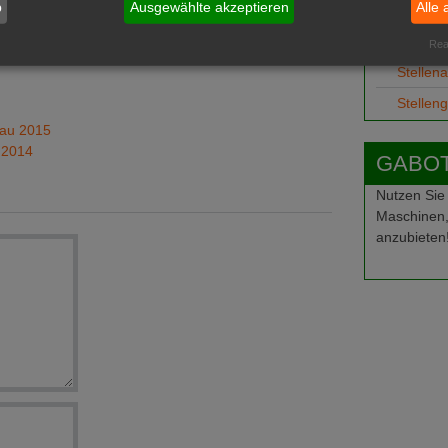
teuerfragen
b
Ausgewählte akzeptieren
Alle 
Job-Ge
te
Ausbild
Real
Stellen
Stellen
bau 2015
 2014
GABOT-
Nutzen Sie
Maschinen,
anzubieten