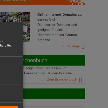
Grüne Internet-Domains zu
verkaufen!
Die Internet-Domains sind
geeignet für viele
Unternehmen der Grünen
Branche.
, um
ie bitte
zur Anzeige
ABOT-Branchenbuch
Branchenbuch zeigt Firmen, Adressen und
mern aus allen Bereichen der Grünen Branche.
Zum Branchenbuch
 jobs
gebote