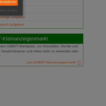
akzeptieren
suche
ungsplätze
isiert mit Klaro!
anzeige aufgeben
gesuch aufgeben
Kleinanzeigenmarkt
 den GABOT-Marktplatz, um Immobilien, Geräte und
 Gewächshäuser und vieles mehr zu verkaufen oder
!
zum GABOT-Kleinanzeigenmarkt