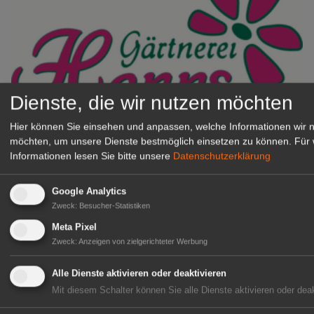
Dienste, die wir nutzen möchten
Hier können Sie einsehen und anpassen, welche Informationen wir 
Gärtnerei Hanns
möchten, um unsere Dienste bestmöglich einsetzen zu können.
Für 
Mitarbeiter (m/w/d) für unsere
Informationen lesen Sie bitte unsere
Datenschutzerklärung
Logistikhalle
Herongen
Google Analytics
zur Stellenanzeige
Zweck
:
Besucher-Statistiken
Meta Pixel
GABOT Immobilienangebote
Zweck
:
Anzeigen von zielgerichteter Werbung
Alle Dienste aktivieren oder deaktivieren
1A-Lage, ihre Chance in der
Mit diesem Schalter können Sie alle Dienste aktivieren oder deak
grünen Branche