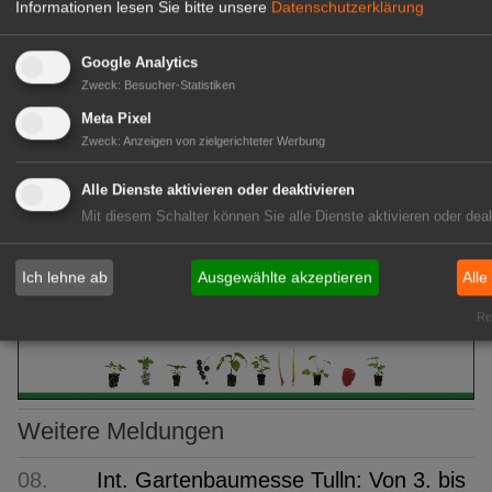
Informationen lesen Sie bitte unsere
Datenschutzerklärung
Google Analytics
Zweck
:
Besucher-Statistiken
Ich habe die
Bedingungen
gelesen und erkläre mich
Meta Pixel
einverstanden.
Zweck
:
Anzeigen von zielgerichteter Werbung
Alle Dienste aktivieren oder deaktivieren
Mit diesem Schalter können Sie alle Dienste aktivieren oder deak
Kommentare (0)
Ich lehne ab
Ausgewählte akzeptieren
Alle
Bisher sind keine Kommentare zu diesem Artikel erstellt wor
Rea
Weitere Meldungen
08.
Int. Gartenbaumesse Tulln: Von 3. bis