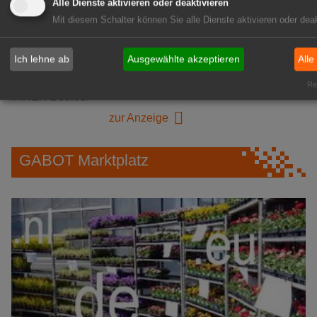
GABOT Immobilienangebote
Alle Dienste aktivieren oder deaktivieren
Mit diesem Schalter können Sie alle Dienste aktivieren oder deak
1A-Lage, ihre Chance in der
Ich lehne ab
Ausgewählte akzeptieren
Alle
grünen Branche
Repräsentative Immobilie für
Rea
IHREN Betrieb!
zur Anzeige
GABOT Marktplatz