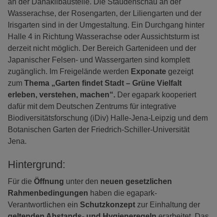
an der Danakilbaustelle. Die Staudenschau an der
Wasserachse, der Rosengarten, der Liliengarten und der
Irisgarten sind in der Umgestaltung. Ein Durchgang hinter
Halle 4 in Richtung Wasserachse oder Aussichtsturm ist
derzeit nicht möglich. Der Bereich Gartenideen und der
Japanischer Felsen- und Wassergarten sind komplett
zugänglich. Im Freigelände werden
Exponate
gezeigt
zum
Thema „Garten findet Stadt – Grüne Vielfalt
erleben, verstehen, machen“.
Der egapark kooperiert
dafür mit dem Deutschen Zentrums für integrative
Biodiversitätsforschung (iDiv) Halle-Jena-Leipzig und dem
Botanischen Garten der Friedrich-Schiller-Universität
Jena.
Hintergrund:
Für die
Öffnung
unter den
neuen gesetzlichen
Rahmenbedingungen
haben die egapark-
Verantwortlichen ein
Schutzkonzept
zur Einhaltung der
geltenden Abstands- und Hygieneregeln
erarbeitet. Das