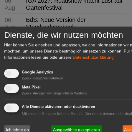
06.
IGA 2027: Roadshow macht Lust auf
Aug
Gartenfestival
06.
BdS: Neue Version der
Aug
Staudendatenbank
Dienste, die wir nutzen möchten
06.
BfR, MRI und BZfE: Aus drei mach
Hier können Sie einsehen und anpassen, welche Informationen wir 
Aug
eins
möchten, um unsere Dienste bestmöglich einsetzen zu können.
Für 
06.
Philadelphia: 55. Fleuroselect-
Informationen lesen Sie bitte unsere
Datenschutzerklärung
Aug
Convention
Google Analytics
06. Aug
Javo: Stellt Javo Orange vor
Zweck
:
Besucher-Statistiken
Meta Pixel
GABOT Top-Jobs
Zweck
:
Anzeigen von zielgerichteter Werbung
Alle Dienste aktivieren oder deaktivieren
Mit diesem Schalter können Sie alle Dienste aktivieren oder deak
Ich lehne ab
Ausgewählte akzeptieren
Alle