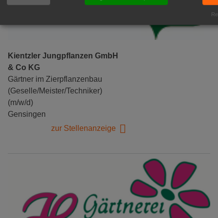
Rea
Kientzler Jungpflanzen GmbH
& Co KG
Gärtner im Zierpflanzenbau
(Geselle/Meister/Techniker)
(m/w/d)
Gensingen
zur Stellenanzeige