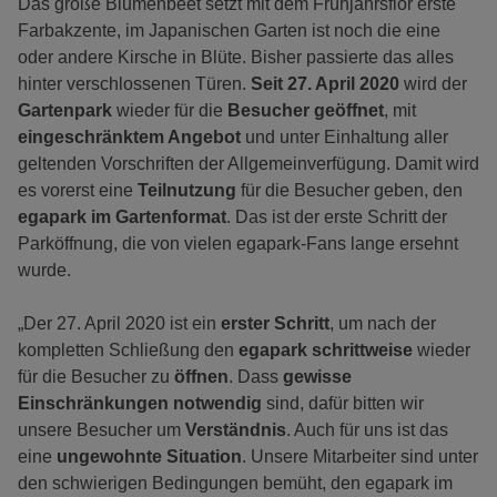
Das große Blumenbeet setzt mit dem Frühjahrsflor erste
Farbakzente, im Japanischen Garten ist noch die eine
oder andere Kirsche in Blüte. Bisher passierte das alles
hinter verschlossenen Türen.
Seit 27. April 2020
wird der
Gartenpark
wieder für die
Besucher
geöffnet
, mit
eingeschränktem Angebot
und unter Einhaltung aller
geltenden Vorschriften der Allgemeinverfügung. Damit wird
es vorerst eine
Teilnutzung
für die Besucher geben, den
egapark im Gartenformat
. Das ist der erste Schritt der
Parköffnung, die von vielen egapark-Fans lange ersehnt
wurde.
„Der 27. April 2020 ist ein
erster Schritt
, um nach der
kompletten Schließung den
egapark
schrittweise
wieder
für die Besucher zu
öffnen
. Dass
gewisse
Einschränkungen notwendig
sind, dafür bitten wir
unsere Besucher um
Verständnis
. Auch für uns ist das
eine
ungewohnte Situation
. Unsere Mitarbeiter sind unter
den schwierigen Bedingungen bemüht, den egapark im