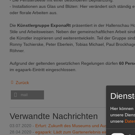
- Die Fensterbeete mit einer besonderen Bepflanzung.
- Installationen aus Glas und Blüten: Hier verändert sich ständig e
oder florale Arbeiten aus.
Die
Künstlergruppe ExponaRt
präsentiert in der Hallenschau H
Stile und Arbeitsweisen. Neben der gemeinschaftlichen Arbeit sin
die Künstler inspirieren und weiterentwickeln. Teil der Gruppe si
Ronny Tschierske, Peter Eberlein, Tobias Michael, Paul Brockh
Röhner.
Aufgrund der geltenden gesetzlichen Regelungen dürfen
60 Pers
im egapark-Eintritt eingeschlossen.
Zurück
Dienst
mail
Hier können 
Verwandte Nachrichten
unsere Diens
unsere
Date
03.07.2020 -
Erfurt: Zukunft des Museums und Ausblick auf BUG
28.04.2020 -
egapark: Lädt zum Gartenerlebnis ein