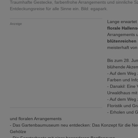
Traumhafte Gestecke, farbenfrohe Arrangements und sinnliche Sz
Entdeckungsreise für alle Sinne ein. Bild: egapark.
Lange erwartet
Anzeige
florale Hallen
Arrangements un
blütenreichen
meisterhaft vo
Bis zum 28. Jun
blühende Akzen
- Auf dem Weg
Farben und Inf
- Danakil: Ein
Urwaldhaus mit
- Auf dem Weg 
Floristik und Gr
- Erholen und G
und floralen Arrangements
- Das Gartenbaumuseum neu entdecken: Das Konzept für die Neu
Gehölze