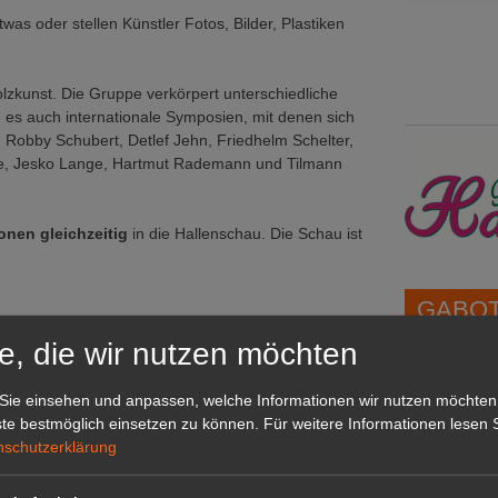
twas oder stellen Künstler Fotos, Bilder, Plastiken
olzkunst. Die Gruppe verkörpert unterschiedliche
d es auch internationale Symposien, mit denen sich
nd Robby Schubert, Detlef Jehn, Friedhelm Schelter,
age, Jesko Lange, Hartmut Rademann und Tilmann
onen gleichzeitig
in die Hallenschau. Die Schau ist
GABOT 
e, die wir nutzen möchten
1A-Lage,
Sie einsehen und anpassen, welche Informationen wir nutzen möchten
grünen B
te bestmöglich einsetzen zu können.
Für weitere Informationen lesen S
Repräsent
nschutzerklärung
IHREN Be
A 2021