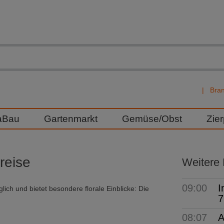
Bra
aBau
Gartenmarkt
Gemüse/Obst
Zie
reise
Weitere
09:00
I
lich und bietet besondere florale Einblicke: Die
7
08:07
A