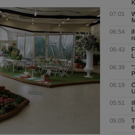
K
07:01
W
M
06:54
i
r
06:43
F
L
06:39
"
P
06:19
Ö
05:51
I
L
05:05
T
e