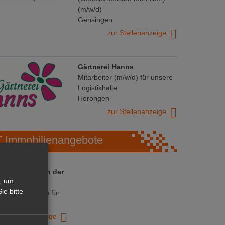
(m/w/d)
Gensingen
zur Stellenanzeige
Gärtnerei Hanns
Mitarbeiter (m/w/d) für unsere
Logistikhalle
Herongen
zur Stellenanzeige
Immobilienangebote
 ihre Chance in der
, um
ranche
ie bitte
ative Immobilie für
trieb!
zur Anzeige