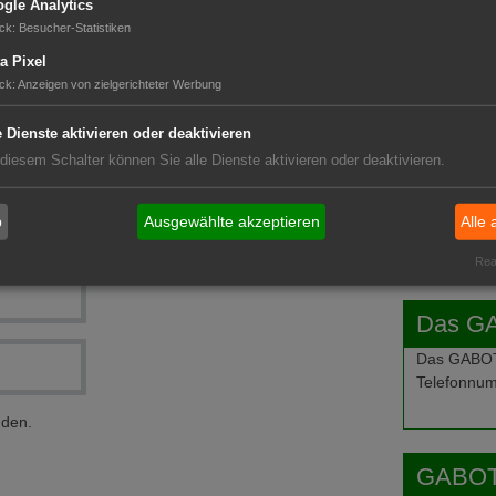
gle Analytics
ck
:
Besucher-Statistiken
GABOT 
a Pixel
ck
:
Anzeigen von zielgerichteter Werbung
e Dienste aktivieren oder deaktivieren
 diesem Schalter können Sie alle Dienste aktivieren oder deaktivieren.
b
Ausgewählte akzeptieren
Alle 
Real
Das G
Das GABOT-
Telefonnum
nden.
GABOT