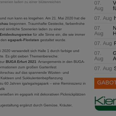
enerien laden zu einer blütenreichen
07.
V
Aug
f
07. Aug
 und nun kann es losgehen: Am 21. Mai 2020 hat die
schau
begonnen. Traumhafte Gestecke, farbenfrohe
07.
N
d sinnliche Szenerien laden zu einer
Aug
H
 Entdeckungsreise
für alle Sinne ein, die wie immer
n den
egapark-Floristen
gestaltet wurde.
07. Aug
i 2020 verwandelt sich Halle 1 durch farbige und
07.
G
te. Es gibt sieben Themenbereiche:
Aug
A
 zur
BUGA Erfurt 2021
: Arrangements in den BUGA-
ormationen zum großen Gartenfest
07. Aug
e Vorschau auf das spannende Wüsten- und
 Kakteen und Sukkulentenbepflanzung
GABOT 
zu 60 Jahren iga/ega/egapark – eine Reminiszenz in
afik
enießen im egapark mit dekorativen Picknickplätzen
gestaltung ergänzt durch Gemüse, Kräuter,