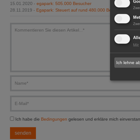
Goo
15.01.2020 -
egapark: 505.000 Besucher
Zwe
28.11.2019 -
Egapark: Steuert auf rund 480.000 Besucher zu
Met
Zwe
All
Mit
Ich lehne a
Ich habe die
Bedingungen
gelesen und erkläre mich einversta