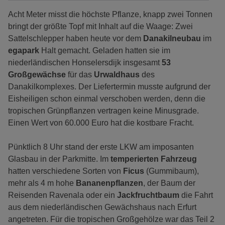
Acht Meter misst die höchste Pflanze, knapp zwei Tonnen
bringt der größte Topf mit Inhalt auf die Waage: Zwei
Sattelschlepper haben heute vor dem
Danakilneubau
im
egapark
Halt gemacht. Geladen hatten sie im
niederländischen Honselersdijk insgesamt
53
Großgewächse
für das
Urwaldhaus
des
Danakilkomplexes. Der Liefertermin musste aufgrund der
Eisheiligen schon einmal verschoben werden, denn die
tropischen Grünpflanzen vertragen keine Minusgrade.
Einen Wert von 60.000 Euro hat die kostbare Fracht.
Pünktlich 8 Uhr stand der erste LKW am imposanten
Glasbau in der Parkmitte. Im
temperierten Fahrzeug
hatten verschiedene Sorten von
Ficus
(Gummibaum),
mehr als 4 m hohe
Bananenpflanzen
, der Baum der
Reisenden Ravenala oder ein
Jackfruchtbaum
die Fahrt
aus dem niederländischen Gewächshaus nach Erfurt
angetreten. Für die tropischen Großgehölze war das Teil 2