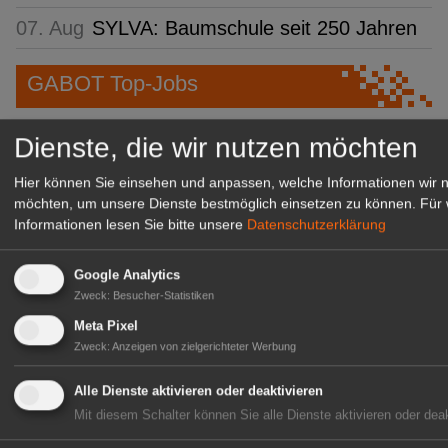
07. Aug
SYLVA: Baumschule seit 250 Jahren
GABOT Top-Jobs
Dienste, die wir nutzen möchten
Hier können Sie einsehen und anpassen, welche Informationen wir 
möchten, um unsere Dienste bestmöglich einsetzen zu können.
Für 
Informationen lesen Sie bitte unsere
Datenschutzerklärung
Google Analytics
Zweck
:
Besucher-Statistiken
Meta Pixel
Kientzler Jungpflanzen GmbH
Zweck
:
Anzeigen von zielgerichteter Werbung
& Co KG
Gärtner im Zierpflanzenbau
Alle Dienste aktivieren oder deaktivieren
(Geselle/Meister/Techniker)
Mit diesem Schalter können Sie alle Dienste aktivieren oder deak
(m/w/d)
Gensingen