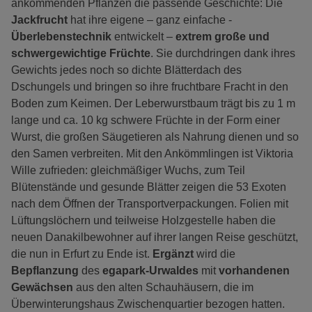
ankommenden Pflanzen die passende Geschichte: Die
Jackfrucht
hat ihre eigene – ganz einfache -
Überlebenstechnik
entwickelt –
extrem große und
schwergewichtige
Früchte
. Sie durchdringen dank ihres
Gewichts jedes noch so dichte Blätterdach des
Dschungels und bringen so ihre fruchtbare Fracht in den
Boden zum Keimen. Der Leberwurstbaum trägt bis zu 1 m
lange und ca. 10 kg schwere Früchte in der Form einer
Wurst, die großen Säugetieren als Nahrung dienen und so
den Samen verbreiten. Mit den Ankömmlingen ist Viktoria
Wille zufrieden: gleichmäßiger Wuchs, zum Teil
Blütenstände und gesunde Blätter zeigen die 53 Exoten
nach dem Öffnen der Transportverpackungen. Folien mit
Lüftungslöchern und teilweise Holzgestelle haben die
neuen Danakilbewohner auf ihrer langen Reise geschützt,
die nun in Erfurt zu Ende ist.
Ergänzt
wird die
Bepflanzung
des
egapark-Urwaldes
mit
vorhandenen
Gewächsen
aus den alten Schauhäusern, die im
Überwinterungshaus Zwischenquartier bezogen hatten.