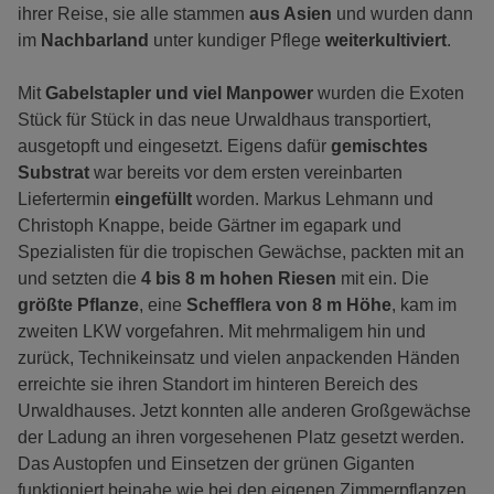
ihrer Reise, sie alle stammen
aus Asien
und wurden dann
im
Nachbarland
unter kundiger Pflege
weiterkultiviert
.
Mit
Gabelstapler und viel Manpower
wurden die Exoten
Stück für Stück in das neue Urwaldhaus transportiert,
ausgetopft und eingesetzt. Eigens dafür
gemischtes
Substrat
war bereits vor dem ersten vereinbarten
Liefertermin
eingefüllt
worden. Markus Lehmann und
Christoph Knappe, beide Gärtner im egapark und
Spezialisten für die tropischen Gewächse, packten mit an
und setzten die
4 bis 8 m hohen Riesen
mit ein. Die
größte Pflanze
, eine
Schefflera von 8 m Höhe
, kam im
zweiten LKW vorgefahren. Mit mehrmaligem hin und
zurück, Technikeinsatz und vielen anpackenden Händen
erreichte sie ihren Standort im hinteren Bereich des
Urwaldhauses. Jetzt konnten alle anderen Großgewächse
der Ladung an ihren vorgesehenen Platz gesetzt werden.
Das Austopfen und Einsetzen der grünen Giganten
funktioniert beinahe wie bei den eigenen Zimmerpflanzen,