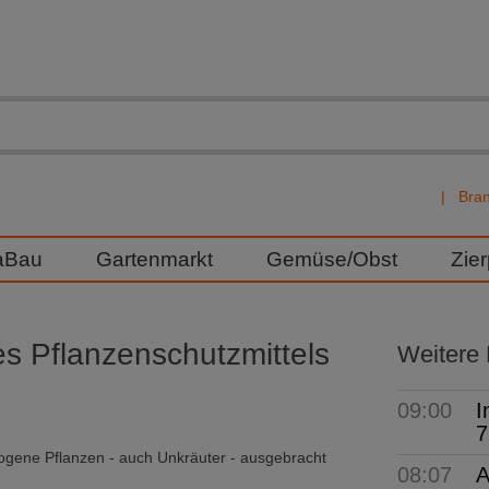
Bra
aBau
Gartenmarkt
Gemüse/Obst
Zie
s Pflanzenschutzmittels
Weitere
09:00
I
7
ogene Pflanzen - auch Unkräuter - ausgebracht
08:07
A