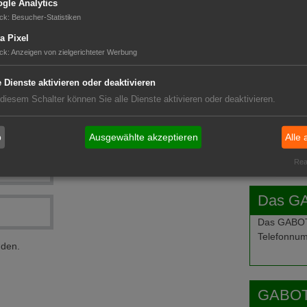
gle Analytics
ck
:
Besucher-Statistiken
GABOT 
a Pixel
ck
:
Anzeigen von zielgerichteter Werbung
e Dienste aktivieren oder deaktivieren
 diesem Schalter können Sie alle Dienste aktivieren oder deaktivieren.
b
Ausgewählte akzeptieren
Alle 
Real
Das G
Das GABOT-
Telefonnum
nden.
GABOT