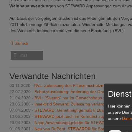
Weinbauanwendungen
von STEWARD Anpassungen zum Anwen
Auf Basis der vorgelegten Studien ist das Mittel gemäß den Vorg
2011 als bienengefährlich einzustufen. Wiederholte Meldungen v
des Wirkstoffs Indoxacarb stützen die neue Einstufung. (BVL)
Zurück
mail
Verwandte Nachrichten
03.11.2020 -
BVL: Zulassung des Pflanzenschutzmittels Monceren
Dienst
22.07.2020 -
Schutzausrüstung: Änderung der Grammatur
21.04.2020 -
BVL: "Sivanto" nur im Gewächshaus zugelassen
23.05.2006 -
Insektizid Steward: Zulassung verlängert
Hier können 
07.04.2005 -
STEWARD: Genehmigt gemäß § 18a
unsere Diens
13.06.2003 -
STEWARD jetzt auch im Kernobst zugelassen
unsere
Date
29.04.2003 -
Neue Anwendungsgebiete für STEWARD
01.05.2001 -
Neu von DuPont: STEWARD® für Sonderkulturen