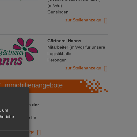
(m/w/d)
Gensingen
zur Stellenanzeige
Gärtnerei Hanns
Mitarbeiter (m/w/d) für unsere
Logistikhalle
Herongen
zur Stellenanzeige
Immobilienangebote
 ihre Chance in der
, um
ranche
ie bitte
ative Immobilie für
trieb!
zur Anzeige