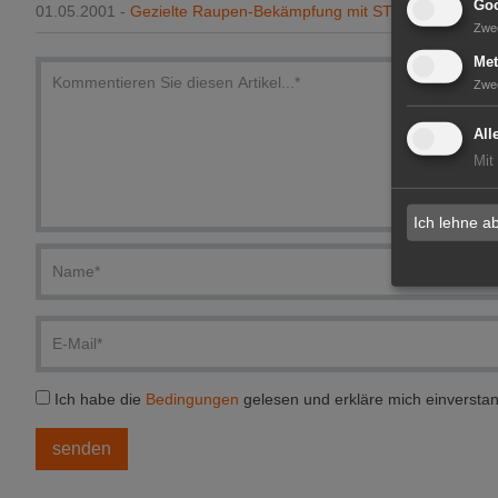
Goo
01.05.2001 -
Gezielte Raupen-Bekämpfung mit STEWARD®
Zwe
Met
Zwe
All
Mit
Ich lehne a
Ich habe die
Bedingungen
gelesen und erkläre mich einversta