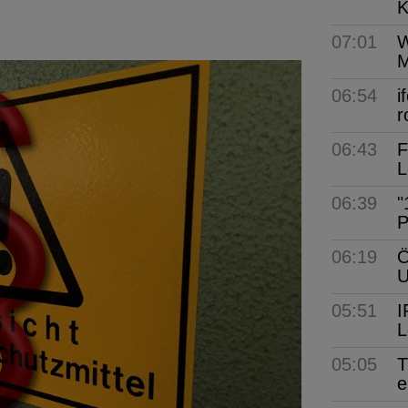
K
07:01
W
M
06:54
i
r
06:43
F
L
06:39
"
P
06:19
Ö
05:51
I
L
05:05
T
e