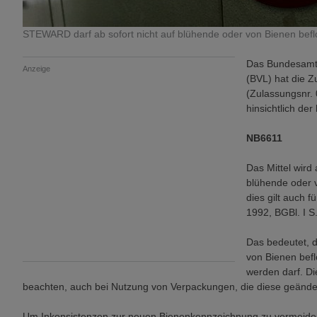
STEWARD darf ab sofort nicht auf blühende oder von Bienen bef
Das Bundesamt 
Anzeige
(BVL) hat die Z
(Zulassungsnr.
hinsichtlich der
NB6611
Das Mittel wird 
blühende oder 
dies gilt auch 
1992, BGBl. I S
Das bedeutet,
von Bienen bef
werden darf. Di
beachten, auch bei Nutzung von Verpackungen, die diese geände
Um Inkonsistenzen zur neuen Bienenkennzeichnung zu vermeiden