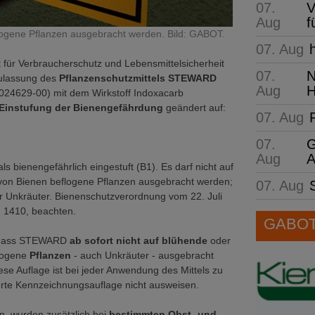
07.
V
Aug
f
logene Pflanzen ausgebracht werden. Bild: GABOT.
07. Aug
für Verbraucherschutz und Lebensmittelsicherheit
07.
N
ulassung des
Pflanzenschutzmittels STEWARD
Aug
H
 024629-00) mit dem Wirkstoff Indoxacarb
Einstufung der Bienengefährdung
geändert auf:
07. Aug
07.
G
Aug
A
als bienengefährlich eingestuft (B1). Es darf nicht auf
von Bienen beflogene Pflanzen ausgebracht werden;
07. Aug
für Unkräuter. Bienenschutzverordnung vom 22. Juli
. 1410, beachten.
GABOT 
 dass STEWARD
ab sofort nicht auf blühende
oder
logene
Pflanzen
- auch Unkräuter - ausgebracht
ese Auflage ist bei jeder Anwendung des Mittels zu
rte Kennzeichnungsauflage nicht ausweisen.
, wurden zusätzlich bei
bestimmten Obst- und