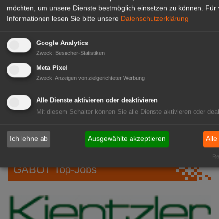
05.
ifo: Weniger Firmen planen
möchten, um unsere Dienste bestmöglich einsetzen zu können.
Für 
Aug
Preiserhöhungen
Informationen lesen Sie bitte unsere
Datenschutzerklärung
05.
hagebaumarkt: Entwickelt DIY-Store
Google Analytics
Aug
auf dem PAROOKAVILLE Festival
Zweck
:
Besucher-Statistiken
weiter
Meta Pixel
05.
Statistik: Einzelhandelsumsatz im
Zweck
:
Anzeigen von zielgerichteter Werbung
Aug
Juni 2026 niedriger
Alle Dienste aktivieren oder deaktivieren
05.
Studie: Baumarkt-Branche unter
Mit diesem Schalter können Sie alle Dienste aktivieren oder deak
Aug
Druck
Ich lehne ab
Ausgewählte akzeptieren
Alle
05. Aug
Bayer: Operativ auf Kurs
Rea
GABOT Top-Jobs