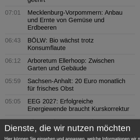
07:01
Mecklenburg-Vorpommern: Anbau
und Ernte von Gemüse und
Erdbeeren
06:43
BÖLW: Bio wächst trotz
Konsumflaute
06:12
Arboretum Ellerhoop: Zwischen
Garten und Gebäude
05:59
Sachsen-Anhalt: 20 Euro monatlich
für frisches Obst
05:05
EEG 2027: Erfolgreiche
Energiewende braucht Kurskorrektur
05:01
Obst- und Gemüsemarkt:
Dienste, die wir nutzen möchten
Preisbericht KW 31/2026
Hier können Sie einsehen und anpassen, welche Informationen wir 