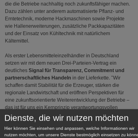
die die Betriebe nachhaltig noch zukunftsfähiger machen.
Dazu zählen unter anderem automatisierte Pflanz- und
Erntetechnik, moderne Hackmaschinen sowie Projekte
wie Hallenerweiterungen, zusätzliche Packkapazitäten
und der Einsatz von Kühltechnik mit natürlichem
Kältemittel.
Als erster Lebensmitteleinzelhändler in Deutschland
setzen wir mit dem neuen Drei-Parteien-Vertrag ein
deutliches
Signal für Transparenz, Commitment und
partnerschaftliches Handeln
in der Lieferkette. "Wir
schaffen damit Stabilität für die Erzeuger, stärken die
regionale Landwirtschaft und eröffnen Perspektiven für
eine zukunftsorientierte Weiterentwicklung der Betriebe –
das ist für uns ein Kernprinzip verantwortungsvollen
Handelns", sagt Marc Rademacher, Mitglied der
Dienste, die wir nutzen möchten
Geschäftsleitung Einkauf der REWE Group.
Hier können Sie einsehen und anpassen, welche Informationen wir
nutzen möchten, um unsere Dienste bestmöglich einsetzen zu könn
Die
Preisgestaltung
für die Erzeugnisse erfolgt im
engen