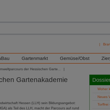
Bra
aBau
Gartenmarkt
Gemüse/Obst
Zie
mweltparcours der Hessischen Garte...
schen Gartenakademie
Dossier
Woher k
Neues V
dwirtschaft Hessen (LLH) sein Bildungsangebot:
Torffrei
A) als Teil des LLH, macht der Parcours auf rund