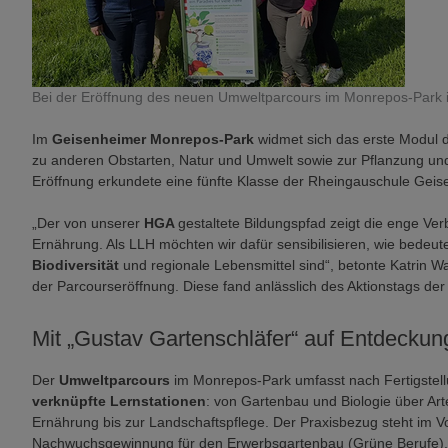
Bei der Eröffnung des neuen Umweltparcours im Monrepos-Park i
Im
Geisenheimer Monrepos-Park
widmet sich das erste Modul 
zu anderen Obstarten, Natur und Umwelt sowie zur Pflanzung und
Eröffnung erkundete eine fünfte Klasse der Rheingauschule Gei
„Der von unserer
HGA
gestaltete Bildungspfad zeigt die enge V
Ernährung. Als LLH möchten wir dafür sensibilisieren, wie bedeut
Biodiversität
und regionale Lebensmittel sind“, betonte Katrin
der Parcourseröffnung. Diese fand anlässlich des Aktionstags der 
Mit „Gustav Gartenschläfer“ auf Entdeckun
Der
Umweltparcours
im Monrepos-Park umfasst nach Fertigstel
verknüpfte Lernstationen
: von Gartenbau und Biologie über Art
Ernährung bis zur Landschaftspflege. Der Praxisbezug steht im V
Nachwuchsgewinnung für den Erwerbsgartenbau (Grüne Berufe), we