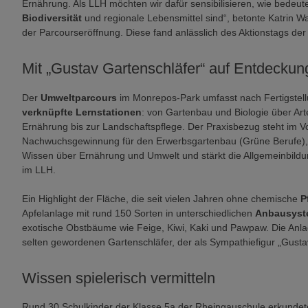
Ernährung. Als LLH möchten wir dafür sensibilisieren, wie bedeut
Biodiversität
und regionale Lebensmittel sind“, betonte Katrin
der Parcourseröffnung. Diese fand anlässlich des Aktionstags der 
Mit „Gustav Gartenschläfer“ auf Entdeckun
Der
Umweltparcours
im Monrepos-Park umfasst nach Fertigstel
verknüpfte Lernstationen
: von Gartenbau und Biologie über Art
Ernährung bis zur Landschaftspflege. Der Praxisbezug steht im V
Nachwuchsgewinnung für den Erwerbsgartenbau (Grüne Berufe), we
Wissen über Ernährung und Umwelt und stärkt die Allgemeinbildun
im LLH.
Ein Highlight der Fläche, die seit vielen Jahren ohne chemische
P
Apfelanlage mit rund 150 Sorten in unterschiedlichen
Anbausyst
exotische Obstbäume wie Feige, Kiwi, Kaki und Pawpaw. Die Anla
selten gewordenen Gartenschläfer, der als Sympathiefigur „Gustav
Wissen spielerisch vermitteln
Rund 30 Schulkinder der Klasse 5a der Rheingauschule erkundet