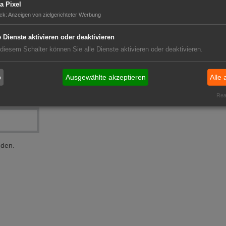
a Pixel
ck
:
Anzeigen von zielgerichteter Werbung
e Dienste aktivieren oder deaktivieren
 diesem Schalter können Sie alle Dienste aktivieren oder deaktivieren.
b
Ausgewählte akzeptieren
Alle 
Real
nden.