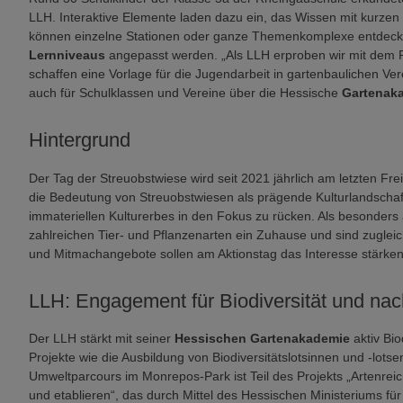
LLH. Interaktive Elemente laden dazu ein, das Wissen mit kurzen R
können einzelne Stationen oder ganze Themenkomplexe entdeckt u
Lernniveaus
angepasst werden. „Als LLH erproben wir mit dem P
schaffen eine Vorlage für die Jugendarbeit in gartenbaulichen Vere
auch für Schulklassen und Vereine über die Hessische
Gartenak
Hintergrund
Der Tag der Streuobstwiese wird seit 2021 jährlich am letzten Frei
die Bedeutung von Streuobstwiesen als prägende Kulturlandschaft,
immateriellen Kulturerbes in den Fokus zu rücken. Als besonder
zahlreichen Tier- und Pflanzenarten ein Zuhause und sind zugleic
und Mitmachangebote sollen am Aktionstag das Interesse stärken u
LLH: Engagement für Biodiversität und nac
Der LLH stärkt mit seiner
Hessischen Gartenakademie
aktiv Bio
Projekte wie die Ausbildung von Biodiversitätslotsinnen und -lot
Umweltparcours im Monrepos-Park ist Teil des Projekts „Artenrei
und etablieren“, das durch Mittel des Hessischen Ministeriums f