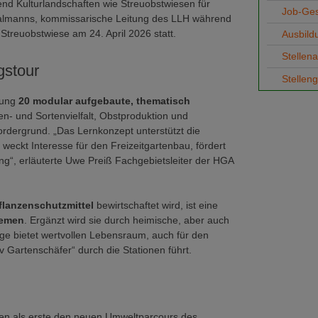
end Kulturlandschaften wie Streuobstwiesen für
Job-Ge
 Walmanns, kommissarische Leitung des LLH während
Streuobstwiese am 24. April 2026 statt.
Ausbild
Stellen
gstour
Stellen
lung
20 modular aufgebaute, thematisch
en- und Sortenvielfalt, Obstproduktion und
ordergrund. „Das Lernkonzept unterstützt die
ckt Interesse für den Freizeitgartenbau, fördert
g“, erläuterte Uwe Preiß Fachgebietsleiter der HGA
flanzenschutzmittel
bewirtschaftet wird, ist eine
emen
. Ergänzt wird sie durch heimische, aber auch
ge bietet wertvollen Lebensraum, auch für den
 Gartenschäfer“ durch die Stationen führt.
en als erste den neuen Umweltparcours des