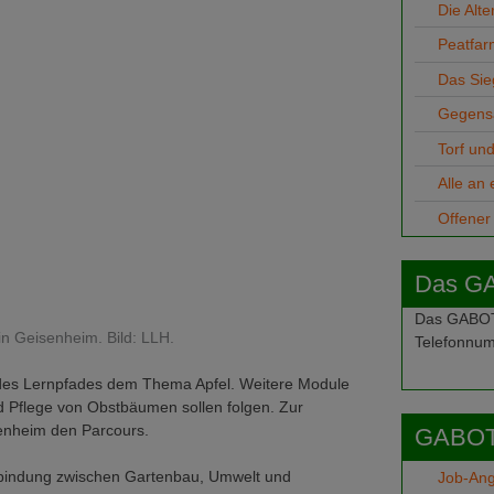
Die Alte
Peatfar
Das Sieg
Gegensä
Torf un
Alle an 
Offener 
Das G
Das GABOT-
n Geisenheim. Bild: LLH.
Telefonnum
des Lernpfades dem Thema Apfel. Weitere Module
 Pflege von Obstbäumen sollen folgen. Zur
senheim den Parcours.
GABOT
erbindung zwischen Gartenbau, Umwelt und
Job-An