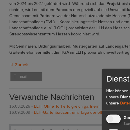
von 2024 bis 2027 gefördert wird. Während sich das
Projekt
bisl
richtete, wird es mit dem Parcours nun gezielt auf die Umweltbil
Gemeinsam mit Partnern wie der Naturschutzakademie Hessen (
Landschaftspflege (DVL) – Koordinierungsstelle Hessen und de
Landschaftspflege e. V. (LOGL) organisiert der LLH den Hessisch
Streuobstwiesenzentrum Hessen koordiniert wird.
Mit Seminaren, Bildungsurlauben, Mustergärten auf Landesgart
Gartentelefon vermittelt die HGA im LLH praxisnah umweltverträg
Zurück
Dienst
mail
Hier können 
Verwandte Nachrichten
unsere Diens
unsere
Date
16.03.2026 -
LLH: Ohne Torf erfolgreich gärtnern
16.09.2009 -
LLH-Gartenbauzentrum: Tage der offenen Tür
Goo
Zwe