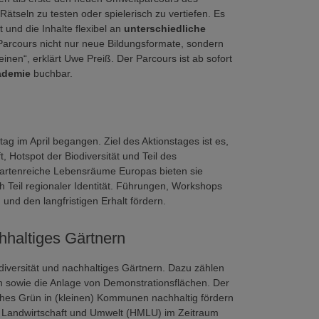
ätseln zu testen oder spielerisch zu vertiefen. Es
nd die Inhalte flexibel an
unterschiedliche
arcours nicht nur neue Bildungsformate, sondern
inen“, erklärt Uwe Preiß. Der Parcours ist ab sofort
ademie
buchbar.
tag im April begangen. Ziel des Aktionstages ist es,
 Hotspot der Biodiversität und Teil des
s artenreiche Lebensräume Europas bieten sie
h Teil regionaler Identität. Führungen, Workshops
nd den langfristigen Erhalt fördern.
hhaltiges Gärtnern
diversität und nachhaltiges Gärtnern. Dazu zählen
sen sowie die Anlage von Demonstrationsflächen. Der
ches Grün in (kleinen) Kommunen nachhaltig fördern
ür Landwirtschaft und Umwelt (HMLU) im Zeitraum