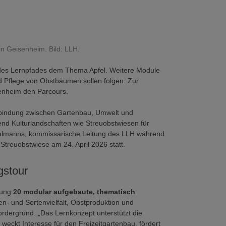
n Geisenheim. Bild: LLH.
des Lernpfades dem Thema Apfel. Weitere Module
 Pflege von Obstbäumen sollen folgen. Zur
senheim den Parcours.
erbindung zwischen Gartenbau, Umwelt und
end Kulturlandschaften wie Streuobstwiesen für
 Walmanns, kommissarische Leitung des LLH während
Streuobstwiese am 24. April 2026 statt.
gstour
lung
20 modular aufgebaute, thematisch
en- und Sortenvielfalt, Obstproduktion und
ordergrund. „Das Lernkonzept unterstützt die
ckt Interesse für den Freizeitgartenbau, fördert