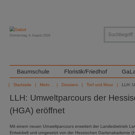
Suche
Donnerstag, 6. August 2026
Baumschule
Floristik/Friedhof
GaL
Startseite
Mehr...
Dossiers
Torf und Moor
LLH: U
LLH: Umweltparcours der Hessi
(HGA) eröffnet
Mit einem neuen Umweltparcours erweitert der Landesbetrieb Lan
Entwickelt und umgesetzt von der Hessischen Gartenakademie (HG