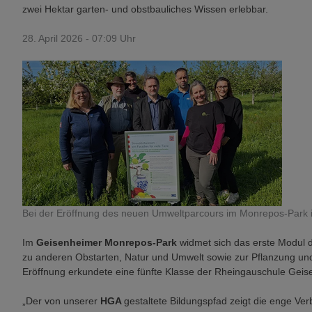
zwei Hektar garten- und obstbauliches Wissen erlebbar.
28. April 2026 - 07:09 Uhr
Bei der Eröffnung des neuen Umweltparcours im Monrepos-Park i
Im
Geisenheimer Monrepos-Park
widmet sich das erste Modul 
zu anderen Obstarten, Natur und Umwelt sowie zur Pflanzung und
Eröffnung erkundete eine fünfte Klasse der Rheingauschule Gei
„Der von unserer
HGA
gestaltete Bildungspfad zeigt die enge V