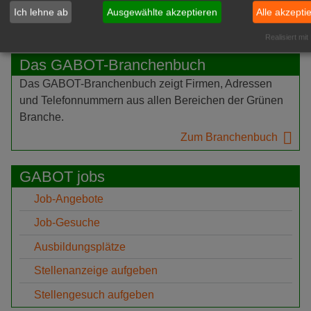
Offener Dialog: Die Torfindustrie sucht das
Ich lehne ab
Ausgewählte akzeptieren
Alle akzepti
Gespräch
Realisiert mit
Das GABOT-Branchenbuch
Das GABOT-Branchenbuch zeigt Firmen, Adressen
und Telefonnummern aus allen Bereichen der Grünen
Branche.
Zum Branchenbuch
GABOT jobs
Job-Angebote
Job-Gesuche
Ausbildungsplätze
Stellenanzeige aufgeben
Stellengesuch aufgeben