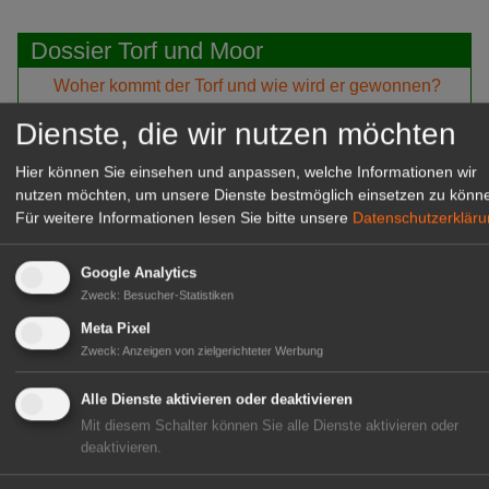
Dossier Torf und Moor
Woher kommt der Torf und wie wird er gewonnen?
Neues Verfahren: Abbau und Renaturierung laufen
Dienste, die wir nutzen möchten
parallel
Hier können Sie einsehen und anpassen, welche Informationen wir
Torffrei - wie sieht die Wirklichkeit aus
nutzen möchten, um unsere Dienste bestmöglich einsetzen zu könn
Für weitere Informationen lesen Sie bitte unsere
Datenschutzerklär
Die Alternativen zum Torf sind bekannt
Peatfarming - ein Rohstoff wächst nach
Google Analytics
Zweck
:
Besucher-Statistiken
Das Siegel kommt: Zertifizierter Torf
Meta Pixel
Gegensätzliche Ansichten: Umweltschützer
Zweck
:
Anzeigen von zielgerichteter Werbung
Torfindustrie
Alle Dienste aktivieren oder deaktivieren
Torf und CO2 - die Klimadiskussion
Mit diesem Schalter können Sie alle Dienste aktivieren oder
Alle an einen Tisch: Eine Stiftung für den
deaktivieren.
Moorschutz