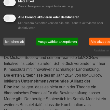
Meta Pixel
künftig hier umzusetzen. Bei diesem Projekt geht es also
Zweck
:
Anzeigen von zielgerichteter Werbung
nicht allein um Naturschutz, sondern um unsere
Zukunftsfähigkeit!"
Alle Dienste aktivieren oder deaktivieren
Mit diesem Schalter können Sie alle Dienste aktivieren oder
Michael Otto, Vorsitzender des Kuratoriums der
deaktivieren.
Umweltstiftung Michael Otto und Ehrenvorsitzender
des Aufsichtsrats der Otto Group
, hebt hervor: "Es war
Ich lehne ab
Ausgewählte akzeptieren
Alle akzepti
mir ein großes persönliches Anliegen, im Jahr 2021 über
Realisiert mit
die Umweltstiftung Michael Otto und gemeinsam mit Prof.
Dr. Michael Succow und seinem Team die toMOORow-
Initiative ins Leben zu rufen. Schließlich verbinden wir hier
Klimaschutz mit innovativer, nachhaltiger Landnutzung.
Die ersten Ergebnisse des im Jahr 2024 von toMOORow
initiierten
Unternehmensverbundes ‚Allianz der
Pioniere'
zeigen, dass es nicht nur in der Theorie ein
ökonomisches Potenzial für die Bewirtschaftung nasser
Moore gibt. Der heutige Spatenstich im Sernitz-Moor ist ein
weiteres Beispiel dafür, dass die Kombination aus