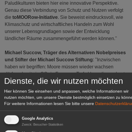
Paludikulturen bieten hier eine innovative Perspektive.
Genau diese Verbindung von Schutz und Nutzen verfolgt
die
toMOORow-Initiative
. Sie beweist eindrucksvoll, wie
Klimaschutz und wirtschaftliches Handeln zum Wohl
unserer Lebensgrundlagen sowie der Entwicklung
ländlicher Räume zusammengeführt werden können."
Michael Succow, Träger des Alternativen Nobelpreises
und Stifter der Michael Succow Stiftung
: "Inzwischen
haben wir begriffen: Moore müssen wieder wachsen
dürfen, damit sie CO₂ in Form von Torf akkumulieren, Last-
Dienste, die wir nutzen möchten
und Schadstoffe festhalten, als
große
Verdunstungsflächen
und damit Kühlräume für die sich
Hier können Sie einsehen und anpassen, welche Informationen wir
ständig erhitzende Erde dienen können. Insbesondere bei
nutzen möchten, um unsere Dienste bestmöglich einsetzen zu könn
Niedermooren
, zu denen auch das Sernitz-Gebiet zählt,
Für weitere Informationen lesen Sie bitte unsere
Datenschutzerklär
muss möglichst viel der oberirdischen Biomasse
abgeschöpft werden – durch weidende Tiere oder Mahd
Google Analytics
mit angepasster Technik. Ich freue mich, dass wir in der
Zweck
:
Besucher-Statistiken
toMOORow-Initiative so starke Partner haben, um das