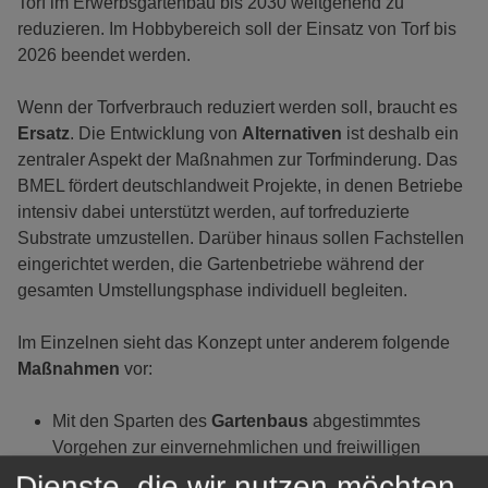
Torf im Erwerbsgartenbau bis 2030 weitgehend zu
reduzieren. Im Hobbybereich soll der Einsatz von Torf bis
2026 beendet werden.
Wenn der Torfverbrauch reduziert werden soll, braucht es
Ersatz
. Die Entwicklung von
Alternativen
ist deshalb ein
zentraler Aspekt der Maßnahmen zur Torfminderung. Das
BMEL fördert deutschlandweit Projekte, in denen Betriebe
intensiv dabei unterstützt werden, auf torfreduzierte
Substrate umzustellen. Darüber hinaus sollen Fachstellen
eingerichtet werden, die Gartenbetriebe während der
gesamten Umstellungsphase individuell begleiten.
Im Einzelnen sieht das Konzept unter anderem folgende
Maßnahmen
vor:
Mit den Sparten des
Gartenbaus
abgestimmtes
Vorgehen zur einvernehmlichen und freiwilligen
Verringerung
der
Torfanteile
in Kultursubstraten und
Dienste, die wir nutzen möchten