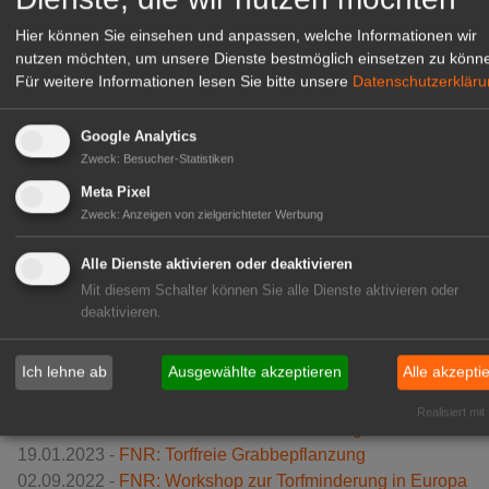
Blumenerden
Hier können Sie einsehen und anpassen, welche Informationen wir
Erforschung von ökonomisch konkurrenzfähigen
nutzen möchten, um unsere Dienste bestmöglich einsetzen zu könn
Lösungen
zum vollständigen
Torfersatz
Für weitere Informationen lesen Sie bitte unsere
Datenschutzerklär
Entwicklung von
Modell- und
Demonstrationsvorhaben
zum langfristen Torfersatz
Google Analytics
Fach- und Verbraucherinformation
zu den
Zweck
:
Besucher-Statistiken
Eigenschaften und Einsatzmöglichkeiten von
Meta Pixel
Torfersatz
Zweck
:
Anzeigen von zielgerichteter Werbung
Vorgaben für die öffentliche Beschaffung (BMEL)
Alle Dienste aktivieren oder deaktivieren
Mit diesem Schalter können Sie alle Dienste aktivieren oder
deaktivieren.
Verwandte Nachrichten
Ich lehne ab
Ausgewählte akzeptieren
Alle akzepti
16.06.2023 -
FNR: Mit torffreier Pflanzerde durch den
Sommer
Realisiert mit
06.04.2023 -
BUND: Einkaufsführer Torffrei gärtnern
19.01.2023 -
FNR: Torffreie Grabbepflanzung
02.09.2022 -
FNR: Workshop zur Torfminderung in Europa