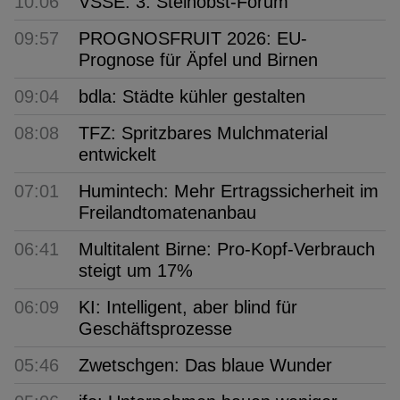
10:06
VSSE: 3. Steinobst-Forum
09:57
PROGNOSFRUIT 2026: EU-
Prognose für Äpfel und Birnen
09:04
bdla: Städte kühler gestalten
08:08
TFZ: Spritzbares Mulchmaterial
entwickelt
07:01
Humintech: Mehr Ertragssicherheit im
Freilandtomatenanbau
06:41
Multitalent Birne: Pro-Kopf-Verbrauch
steigt um 17%
06:09
KI: Intelligent, aber blind für
Geschäftsprozesse
05:46
Zwetschgen: Das blaue Wunder