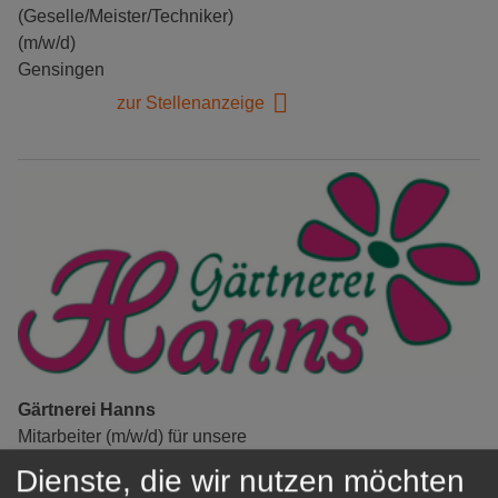
(Geselle/Meister/Techniker)
(m/w/d)
Gensingen
zur Stellenanzeige
Gärtnerei Hanns
Mitarbeiter (m/w/d) für unsere
Logistikhalle
Dienste, die wir nutzen möchten
Herongen