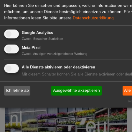
Hier können Sie einsehen und anpassen, welche Informationen wir 
zur Stellenanzeige
möchten, um unsere Dienste bestmöglich einsetzen zu können.
Für 
Informationen lesen Sie bitte unsere
Datenschutzerklärung
GABOT Immobilienangebote
Google Analytics
Zweck
:
Besucher-Statistiken
1A-Lage, ihre Chance in der
Meta Pixel
grünen Branche
Zweck
:
Anzeigen von zielgerichteter Werbung
Repräsentative Immobilie für
IHREN Betrieb!
Alle Dienste aktivieren oder deaktivieren
zur Anzeige
Mit diesem Schalter können Sie alle Dienste aktivieren oder deak
GABOT Marktplatz
Ich lehne ab
Ausgewählte akzeptieren
Alle
Rea