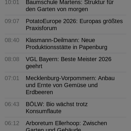
10:01
Baumschule Martens: Struktur für
den Garten von morgen
09:07
PotatoEurope 2026: Europas größtes
Praxisforum
08:40
Klasmann-Deilmann: Neue
Produktionsstätte in Papenburg
08:08
VGL Bayern: Beste Meister 2026
geehrt
07:01
Mecklenburg-Vorpommern: Anbau
und Ernte von Gemüse und
Erdbeeren
06:43
BÖLW: Bio wächst trotz
Konsumflaute
06:12
Arboretum Ellerhoop: Zwischen
Garten und Gebäude