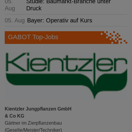
05.
Studie: Baumarkt-Branche unter
Aug
Druck
05. Aug
Bayer: Operativ auf Kurs
GABOT Top-Jobs
Kientzler Jungpflanzen GmbH
& Co KG
Gärtner im Zierpflanzenbau
(Geselle/Meister/Techniker)