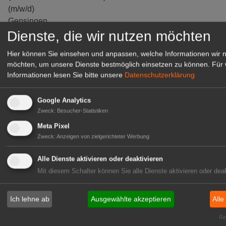
(m/w/d)
Gensingen
Dienste, die wir nutzen möchten
zur Stellenanzeige
Hier können Sie einsehen und anpassen, welche Informationen wir 
möchten, um unsere Dienste bestmöglich einsetzen zu können.
Für 
Informationen lesen Sie bitte unsere
Datenschutzerklärung
Google Analytics
Zweck
:
Besucher-Statistiken
Meta Pixel
Zweck
:
Anzeigen von zielgerichteter Werbung
Alle Dienste aktivieren oder deaktivieren
Mit diesem Schalter können Sie alle Dienste aktivieren oder deak
Gärtnerei Hanns
Mitarbeiter (m/w/d) für unsere
Logistikhalle
Ich lehne ab
Ausgewählte akzeptieren
Alle
Herongen
Rea
zur Stellenanzeige