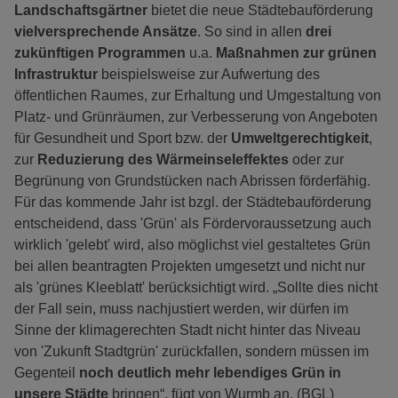
Landschaftsgärtner
bietet die neue Städtebauförderung
vielversprechende Ansätze
. So sind in allen
drei
zukünftigen Programmen
u.a.
Maßnahmen zur grünen
Infrastruktur
beispielsweise zur Aufwertung des
öffentlichen Raumes, zur Erhaltung und Umgestaltung von
Platz- und Grünräumen, zur Verbesserung von Angeboten
für Gesundheit und Sport bzw. der
Umweltgerechtigkeit
,
zur
Reduzierung des Wärmeinseleffektes
oder zur
Begrünung von Grundstücken nach Abrissen förderfähig.
Für das kommende Jahr ist bzgl. der Städtebauförderung
entscheidend, dass 'Grün' als Fördervoraussetzung auch
wirklich 'gelebt' wird, also möglichst viel gestaltetes Grün
bei allen beantragten Projekten umgesetzt und nicht nur
als 'grünes Kleeblatt' berücksichtigt wird. „Sollte dies nicht
der Fall sein, muss nachjustiert werden, wir dürfen im
Sinne der klimagerechten Stadt nicht hinter das Niveau
von 'Zukunft Stadtgrün' zurückfallen, sondern müssen im
Gegenteil
noch deutlich mehr lebendiges Grün in
unsere Städte
bringen“, fügt von Wurmb an. (BGL)