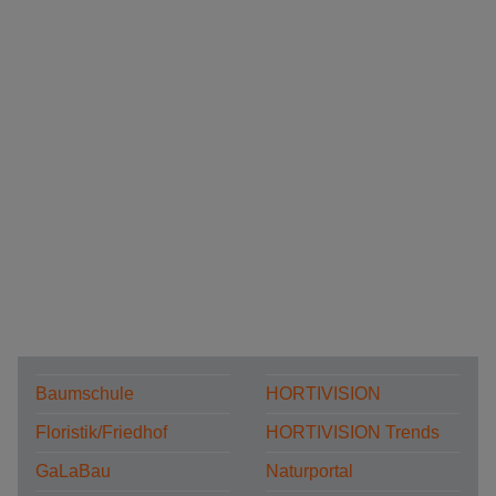
Baumschule
HORTIVISION
Floristik/Friedhof
HORTIVISION Trends
GaLaBau
Naturportal