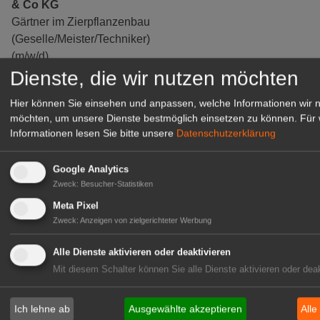
& Co KG
Gärtner im Zierpflanzenbau
(Geselle/Meister/Techniker)
(m/w/d)
Dienste, die wir nutzen möchten
Gensingen
zur Stellenanzeige
Hier können Sie einsehen und anpassen, welche Informationen wir 
möchten, um unsere Dienste bestmöglich einsetzen zu können.
Für 
Informationen lesen Sie bitte unsere
Datenschutzerklärung
Google Analytics
Zweck
:
Besucher-Statistiken
Meta Pixel
Zweck
:
Anzeigen von zielgerichteter Werbung
Alle Dienste aktivieren oder deaktivieren
Mit diesem Schalter können Sie alle Dienste aktivieren oder deak
Gärtnerei Hanns
Mitarbeiter (m/w/d) für unsere
Ich lehne ab
Ausgewählte akzeptieren
Alle