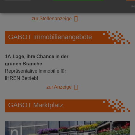
Logistikhalle
Rea
Herongen
zur Stellenanzeige
GABOT Immobilienangebote
1A-Lage, ihre Chance in der
grünen Branche
Repräsentative Immobilie für
IHREN Betrieb!
zur Anzeige
GABOT Marktplatz