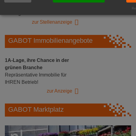
Logistikhalle
Rea
Herongen
zur Stellenanzeige
GABOT Immobilienangebote
1A-Lage, ihre Chance in der
grünen Branche
Repräsentative Immobilie für
IHREN Betrieb!
zur Anzeige
GABOT Marktplatz