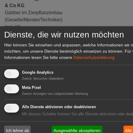
& Co KG
Gärtner im Zierpflanzenbau
(Geselle/Meister/Techniker)
(m/w/d)
Dienste, die wir nutzen möchten
Gensingen
zur Stellenanzeige
Hier können Sie einsehen und anpassen, welche Informationen wir 
möchten, um unsere Dienste bestmöglich einsetzen zu können.
Für 
Informationen lesen Sie bitte unsere
Datenschutzerklärung
Google Analytics
Zweck
:
Besucher-Statistiken
Meta Pixel
Zweck
:
Anzeigen von zielgerichteter Werbung
Alle Dienste aktivieren oder deaktivieren
Mit diesem Schalter können Sie alle Dienste aktivieren oder deak
Gärtnerei Hanns
Ich lehne ab
Ausgewählte akzeptieren
Alle
Mitarbeiter (m/w/d) für unsere