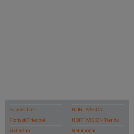
Baumschule
HORTIVISION
Floristik/Friedhof
HORTIVISION Trends
GaLaBau
Naturportal