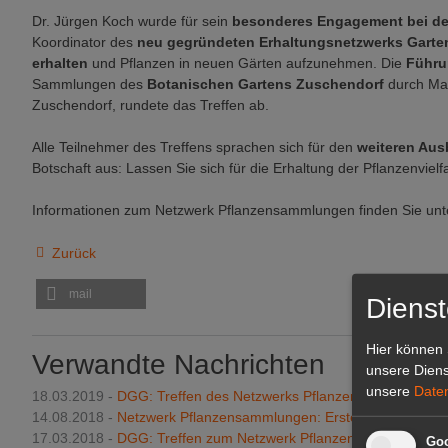
Dr. Jürgen Koch wurde für sein
besonderes Engagement bei de
Koordinator des
neu gegründeten Erhaltungsnetzwerks Garten
erhalten
und Pflanzen in neuen Gärten aufzunehmen. Die
Führ
Sammlungen des
Botanischen Gartens Zuschendorf
durch Ma
Zuschendorf, rundete das Treffen ab.
Alle Teilnehmer des Treffens sprachen sich für den
weiteren Au
Botschaft aus: Lassen Sie sich für die Erhaltung der Pflanzenvielf
Informationen zum Netzwerk Pflanzensammlungen finden Sie un
Zurück
mail
Dienst
Hier können 
Verwandte Nachrichten
unsere Diens
unsere
Date
18.03.2019 -
DGG: Treffen des Netzwerks Pflanzensammlungen
14.08.2018 -
Netzwerk Pflanzensammlungen: Erstes Treffen
17.03.2018 -
DGG: Treffen zum Netzwerk Pflanzensammlungen
Goo