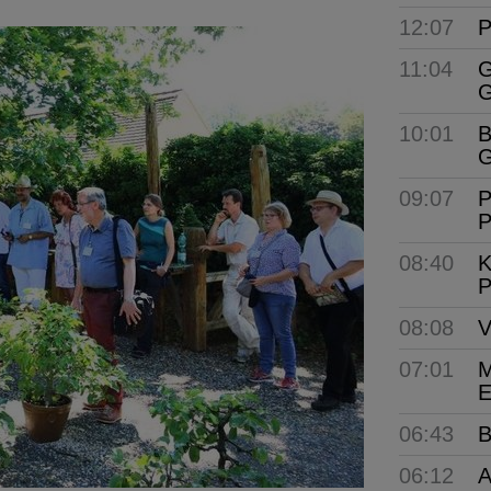
12:07
P
11:04
G
G
10:01
B
G
09:07
P
P
08:40
K
P
08:08
V
07:01
M
E
06:43
B
06:12
A