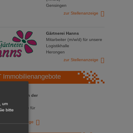
Gensingen
zur Stellenanzeige
Gärtnerei Hanns
Mitarbeiter (m/w/d) für unsere
Logistikhalle
Herongen
zur Stellenanzeige
Immobilienangebote
 ihre Chance in der
ranche
, um
ative Immobilie für
ie bitte
trieb!
zur Anzeige