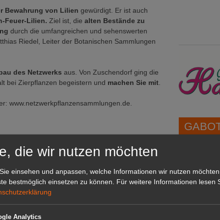
r Bewahrung von Lilien
gewürdigt. Er ist auch
-Feuer-Lilien.
Ziel ist, die
alten Bestände zu
ung
durch die umfangreichen und sehenswerten
tthias Riedel, Leiter der Botanischen Sammlungen
sbau des Netzwerks
aus. Von Zuschendorf ging die
alt bei Zierpflanzen begeistern und
machen Sie mit
.
ter: www.netzwerkpflanzensammlungen.de.
GABOT 
e, die wir nutzen möchten
1A-Lage,
grünen B
Sie einsehen und anpassen, welche Informationen wir nutzen möchten
Repräsent
te bestmöglich einsetzen zu können.
Für weitere Informationen lesen S
IHREN Be
nschutzerklärung
gle Analytics