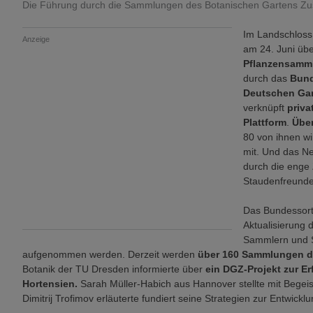
Die Führung durch die Sammlungen des Botanischen Gartens Zus
Im Landschloss
Anzeige
am 24. Juni üb
Pflanzensamm
durch das
Bund
Deutschen Gar
verknüpft
priv
Plattform
.
Übe
80 von ihnen w
mit. Und das Ne
durch die enge
Staudenfreund
Das Bundessort
Aktualisierung 
Sammlern und 
aufgenommen werden. Derzeit werden
über 160 Sammlungen d
Botanik der TU Dresden informierte über
ein DGZ-Projekt
zur E
Hortensien.
Sarah Müller-Habich aus Hannover stellte mit Begeist
Dimitrij Trofimov erläuterte fundiert seine Strategien zur Entwic