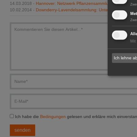
14.03.2018 -
Hannover: Netzwerk Pflanzensammlungen beim Bu
Zwe
10.02.2014 -
Downderry-Lavendelsammlung: Unterstützender Pa
Met
Zwe
All
Mit
Ich lehne a
Ich habe die
Bedingungen
gelesen und erkläre mich einversta