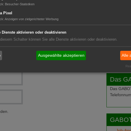
ndessortenamt
GABOT 
ck
:
Besucher-Statistiken
rtner im Netzwerk Pflanzensammlungen
a Pixel
ck
:
Anzeigen von zielgerichteter Werbung
e Dienste aktivieren oder deaktivieren
 diesem Schalter können Sie alle Dienste aktivieren oder deaktivieren.
b
Ausgewählte akzeptieren
Alle 
Real
Das G
Das GABOT-
Telefonnum
nden.
GABOT
Job-An