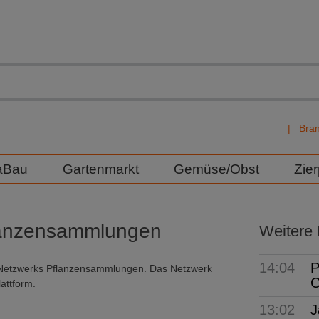
Bra
aBau
Gartenmarkt
Gemüse/Obst
Zie
flanzensammlungen
Weitere
14:04
P
es Netzwerks Pflanzensammlungen. Das Netzwerk
C
attform.
13:02
J