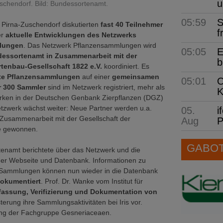
u
chendorf. Bild: Bundessortenamt.
05:59
S
 Pirna-Zuschendorf diskutierten
fast 40 Teilnehmer
f
er
aktuelle Entwicklungen des Netzwerks
lungen
. Das Netzwerk Pflanzensammlungen wird
05:05
E
essortenamt in Zusammenarbeit mit der
b
tenbau-Gesellschaft 1822 e.V.
koordiniert. Es
ate Pflanzensammlungen
auf einer
gemeinsamen
05:01
O
r 300 Sammler
sind im Netzwerk registriert, mehr als
K
irken in der Deutschen Genbank Zierpflanzen (DGZ)
tzwerk wächst weiter: Neue Partner werden u.a.
05.
i
 Zusammenarbeit mit der Gesellschaft der
Aug
P
e gewonnen.
GABOT 
enamt berichtete über das Netzwerk und die
der Webseite und Datenbank. Informationen zu
Sammlungen können nun wieder in die Datenbank
okumentiert
. Prof. Dr. Wanke vom Institut für
rfassung, Verifizierung und Dokumentation von
erung ihre Sammlungsaktivitäten bei Iris vor.
klung der Fachgruppe Gesneriaceaen.