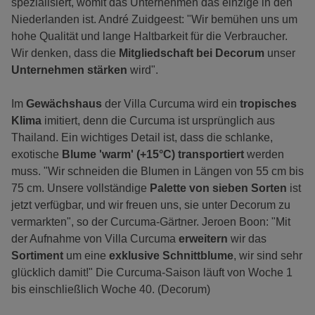
spezialisiert, womit das Unternehmen das einzige in den
Niederlanden ist. André Zuidgeest: "Wir bemühen uns um
hohe Qualität und lange Haltbarkeit für die Verbraucher.
Wir denken, dass die
Mitgliedschaft bei Decorum
unser
Unternehmen stärken
wird".
Im
Gewächshaus
der Villa Curcuma wird ein
tropisches
Klima
imitiert, denn die Curcuma ist ursprünglich aus
Thailand. Ein wichtiges Detail ist, dass die schlanke,
exotische
Blume 'warm' (+15°C) transportiert
werden
muss. "Wir schneiden die Blumen in Längen von 55 cm bis
75 cm. Unsere vollständige
Palette von sieben Sorten
ist
jetzt verfügbar, und wir freuen uns, sie unter Decorum zu
vermarkten", so der Curcuma-Gärtner. Jeroen Boon: "Mit
der Aufnahme von Villa Curcuma
erweitern
wir das
Sortiment
um eine
exklusive Schnittblume
, wir sind sehr
glücklich damit!" Die Curcuma-Saison läuft von Woche 1
bis einschließlich Woche 40. (Decorum)