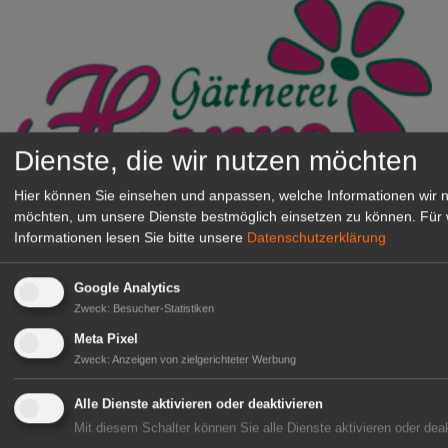
Dienste, die wir nutzen möchten
Hier können Sie einsehen und anpassen, welche Informationen wir 
Gärtnerei Hanns
möchten, um unsere Dienste bestmöglich einsetzen zu können.
Für 
Mitarbeiter (m/w/d) für unsere
Informationen lesen Sie bitte unsere
Datenschutzerklärung
Logistikhalle
Herongen
Google Analytics
zur Stellenanzeige
Zweck
:
Besucher-Statistiken
Meta Pixel
Zweck
:
Anzeigen von zielgerichteter Werbung
GABOT Immobilienangebote
Alle Dienste aktivieren oder deaktivieren
Mit diesem Schalter können Sie alle Dienste aktivieren oder deak
1A-Lage, ihre Chance in der