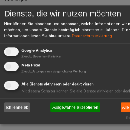
zur Stellenanzeige
Dienste, die wir nutzen möchten
Hier können Sie einsehen und anpassen, welche Informationen wir 
möchten, um unsere Dienste bestmöglich einsetzen zu können.
Für 
Informationen lesen Sie bitte unsere
Datenschutzerklärung
Google Analytics
Zweck
:
Besucher-Statistiken
Meta Pixel
Zweck
:
Anzeigen von zielgerichteter Werbung
Alle Dienste aktivieren oder deaktivieren
Gärtnerei Hanns
Mit diesem Schalter können Sie alle Dienste aktivieren oder deak
Mitarbeiter (m/w/d) für unsere
Logistikhalle
Ich lehne ab
Ausgewählte akzeptieren
Alle
Herongen
zur Stellenanzeige
Rea