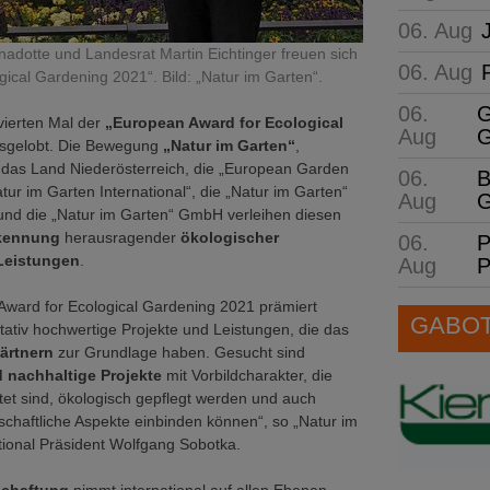
06. Aug
adotte und Landesrat Martin Eichtinger freuen sich
06. Aug
ical Gardening 2021“. Bild: „Natur im Garten“.
06.
G
vierten Mal der
„European Award for Ecological
Aug
G
sgelobt. Die Bewegung
„Natur im Garten“
,
 das Land Niederösterreich, die „European Garden
06.
B
tur im Garten International“, die „Natur im Garten“
Aug
G
nd die „Natur im Garten“ GmbH verleihen diesen
kennung
herausragender
ökologischer
06.
P
 Leistungen
.
Aug
P
Award for Ecological Gardening 2021 prämiert
GABOT 
litativ hochwertige Projekte und Leistungen, die das
ärtnern
zur Grundlage haben. Gesucht sind
 nachhaltige Projekte
mit Vorbildcharakter, die
tet sind, ökologisch gepflegt werden und auch
tschaftliche Aspekte einbinden können“, so „Natur im
tional Präsident Wolfgang Sobotka.