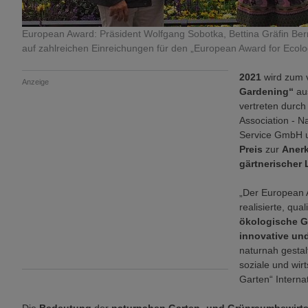
European Award: Präsident Wolfgang Sobotka, Bettina Gräfin Bern
auf zahlreichen Einreichungen für den „European Award for Ecolog
2021
wird zum 
Anzeige
Gardening“
au
vertreten durch
Association - Na
Service GmbH u
Preis
zur
Aner
gärtnerischer
„Der European 
realisierte, qua
ökologische G
innovative und
naturnah gestal
soziale und wir
Garten“ Interna