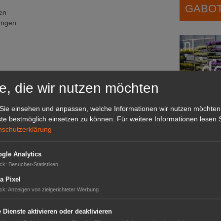
GABOT 
en
ungen
en
Gesichtspunkten
aus:
e, die wir nutzen möchten
Sie einsehen und anpassen, welche Informationen wir nutzen möchten
artenwirtschaft
te bestmöglich einsetzen zu können.
Für weitere Informationen lesen S
tsprechend dem jeweiligen Standort
nschutzerklärung
Das G
Das GABOT-
gle Analytics
Telefonnum
ck
:
Besucher-Statistiken
atur im Garten“)
a Pixel
ck
:
Anzeigen von zielgerichteter Werbung
GABOT
e Dienste aktivieren oder deaktivieren
Job-An