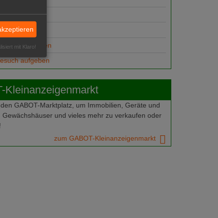
suche
akzeptieren
ungsplätze
anzeige aufgeben
isiert mit Klaro!
gesuch aufgeben
Kleinanzeigenmarkt
 den GABOT-Marktplatz, um Immobilien, Geräte und
 Gewächshäuser und vieles mehr zu verkaufen oder
!
zum GABOT-Kleinanzeigenmarkt