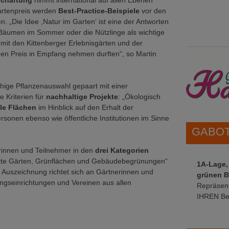
schaftung
nimmt international auf allen Ebenen
Gartenpreis werden
Best-Practice-Beispiele
vor den
en. „Die Idee ,Natur im Garten‘ ist eine der Antworten
Bäumen im Sommer oder die Nützlinge als wichtige
mit den Kittenberger Erlebnisgärten und der
 den Preis in Empfang nehmen durften“, so Martin
fähige Pflanzenauswahl gepaart mit einer
e Kriterien für
nachhaltige Projekte
: „Ökologisch
lle Flächen
im Hinblick auf den Erhalt der
rsonen ebenso wie öffentliche Institutionen im Sinne
GABOT 
rinnen und Teilnehmer in den
drei Kategorien
afitte Gärten, Grünflächen und Gebäudebegrünungen“
1A-Lage,
e Auszeichnung richtet sich an Gärtnerinnen und
grünen B
gseinrichtungen und Vereinen aus allen
Repräsent
IHREN Be