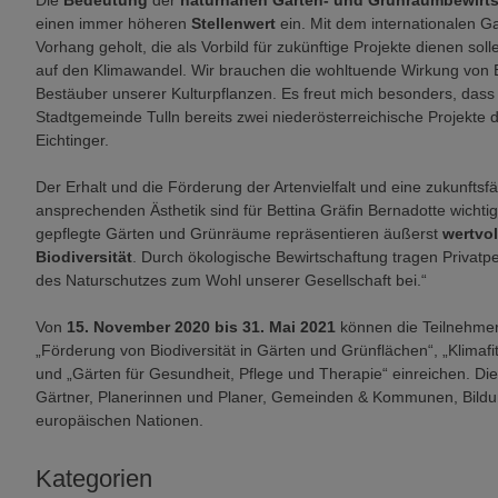
Die
Bedeutung
der
naturnahen Garten- und Grünraumbewirt
einen immer höheren
Stellenwert
ein. Mit dem internationalen 
Vorhang geholt, die als Vorbild für zukünftige Projekte dienen soll
auf den Klimawandel. Wir brauchen die wohltuende Wirkung von 
Bestäuber unserer Kulturpflanzen. Es freut mich besonders, dass 
Stadtgemeinde Tulln bereits zwei niederösterreichische Projekte
Eichtinger.
Der Erhalt und die Förderung der Artenvielfalt und eine zukunfts
ansprechenden Ästhetik sind für Bettina Gräfin Bernadotte wichtig
gepflegte Gärten und Grünräume repräsentieren äußerst
wertvo
Biodiversität
. Durch ökologische Bewirtschaftung tragen Privatpe
des Naturschutzes zum Wohl unserer Gesellschaft bei.“
Von
15. November 2020 bis 31. Mai 2021
können die Teilnehme
„Förderung von Biodiversität in Gärten und Grünflächen“, „Klim
und „Gärten für Gesundheit, Pflege und Therapie“ einreichen. Di
Gärtner, Planerinnen und Planer, Gemeinden & Kommunen, Bildun
europäischen Nationen.
Kategorien