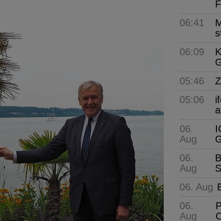
F
06:41
M
s
06:09
K
G
05:46
Z
05:06
i
a
06.
I
Aug
G
06.
B
Aug
S
06. Aug
06.
P
Aug
C