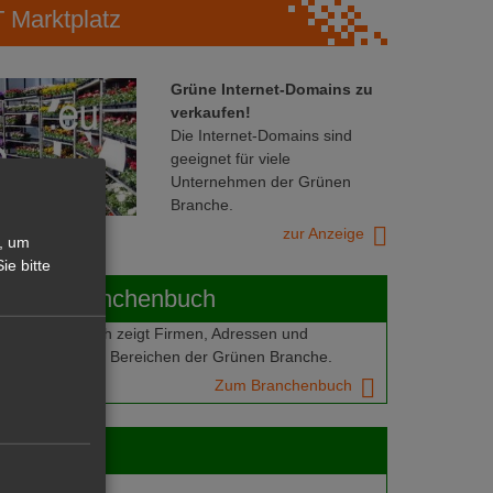
Marktplatz
Grüne Internet-Domains zu
verkaufen!
Die Internet-Domains sind
geeignet für viele
Unternehmen der Grünen
Branche.
zur Anzeige
, um
ie bitte
ABOT-Branchenbuch
Branchenbuch zeigt Firmen, Adressen und
mern aus allen Bereichen der Grünen Branche.
Zum Branchenbuch
 jobs
gebote