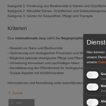
Kategorie 1: Förderung von Biodiversität in Gärten und Grünfläch
Kategorie 2: Klimafitte Gärten, Grünflächen und Gebäudebegrün
Kategorie 3: Gärten für Gesundheit, Pflege und Therapie
Kriterien
Eine
internationale Jury
wählt die
Siegerprojekte
nach folgend
Dienst
- Respekt vor Natur und Biodiversität
Hier können 
- Optimierung von ökologischen Prozessen und Methoden in der G
unsere Diens
- Möglichst optimale ökologische Pflege und Pflanzenauswahl en
unsere
Date
- Umsetzung innovativer und nachhaltiger Ideen
- Sensibilisierung der Öffentlichkeit für ökologisches Gärtnern
- Soziale Aspekte mit Vorbildcharakter
Goo
Zwe
Informationen und Anmeldung unter award@naturimgarten.at. („N
Met
Zwe
Zurück
All
mail