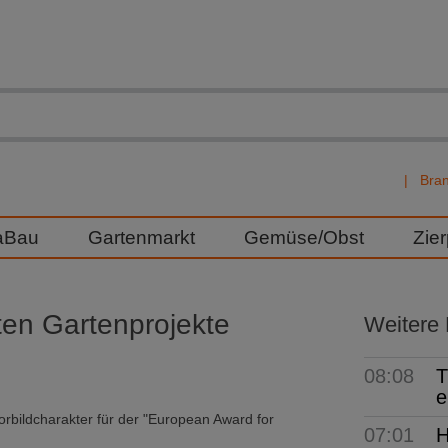
Bra
aBau
Gartenmarkt
Gemüse/Obst
Zie
ten Gartenprojekte
Weitere
08:08
T
e
orbildcharakter für der "European Award for
07:01
H