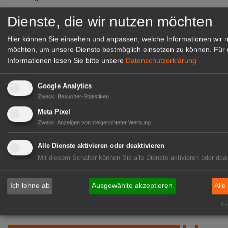
zur Stellenanzeige
Dienste, die wir nutzen möchten
Hier können Sie einsehen und anpassen, welche Informationen wir 
möchten, um unsere Dienste bestmöglich einsetzen zu können.
Für 
Informationen lesen Sie bitte unsere
Datenschutzerklärung
Google Analytics
Zweck
:
Besucher-Statistiken
Meta Pixel
Zweck
:
Anzeigen von zielgerichteter Werbung
Alle Dienste aktivieren oder deaktivieren
Gärtnerei Hanns
Mit diesem Schalter können Sie alle Dienste aktivieren oder deak
Mitarbeiter (m/w/d) für unsere
Logistikhalle
Ich lehne ab
Ausgewählte akzeptieren
Alle
Herongen
zur Stellenanzeige
Rea