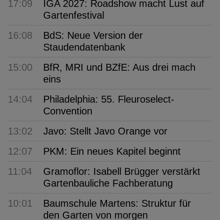
17:09
IGA 2027: Roadshow macht Lust auf
Gartenfestival
16:08
BdS: Neue Version der
Staudendatenbank
15:00
BfR, MRI und BZfE: Aus drei mach
eins
14:04
Philadelphia: 55. Fleuroselect-
Convention
13:02
Javo: Stellt Javo Orange vor
12:07
PKM: Ein neues Kapitel beginnt
11:04
Gramoflor: Isabell Brügger verstärkt
Gartenbauliche Fachberatung
10:01
Baumschule Martens: Struktur für
den Garten von morgen