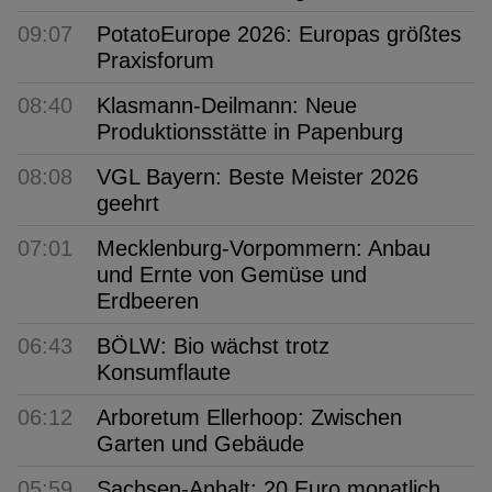
09:07
PotatoEurope 2026: Europas größtes
Praxisforum
08:40
Klasmann-Deilmann: Neue
Produktionsstätte in Papenburg
08:08
VGL Bayern: Beste Meister 2026
geehrt
07:01
Mecklenburg-Vorpommern: Anbau
und Ernte von Gemüse und
Erdbeeren
06:43
BÖLW: Bio wächst trotz
Konsumflaute
06:12
Arboretum Ellerhoop: Zwischen
Garten und Gebäude
05:59
Sachsen-Anhalt: 20 Euro monatlich