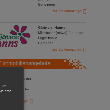
Gensingen
zur Stellenanzeige
Gärtnerei Hanns
Mitarbeiter (m/w/d) für unsere
Logistikhalle
Herongen
zur Stellenanzeige
Immobilienangebote
 ihre Chance in der
ranche
, um
ative Immobilie für
ie bitte
trieb!
zur Anzeige