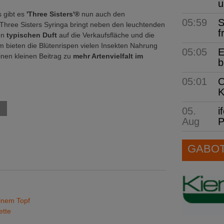
u
s gibt es
'Three Sisters'®
nun auch den
05:59
S
 Three Sisters Syringa bringt neben den leuchtenden
f
en
typischen Duft
auf die Verkaufsfläche und die
 bieten die Blütenrispen vielen Insekten Nahrung
05:05
E
einen kleinen Beitrag zu
mehr Artenvielfalt im
b
05:01
O
K
05.
i
Aug
P
GABOT 
inem Topf
ette