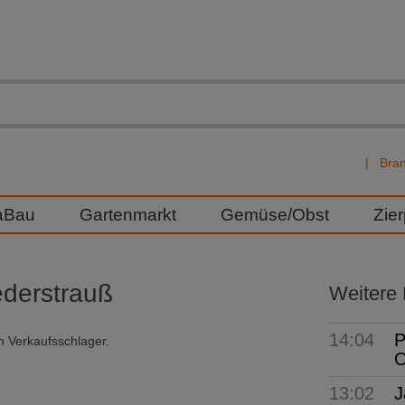
Bra
aBau
Gartenmarkt
Gemüse/Obst
Zie
ederstrauß
Weitere
14:04
P
in Verkaufsschlager.
C
13:02
J