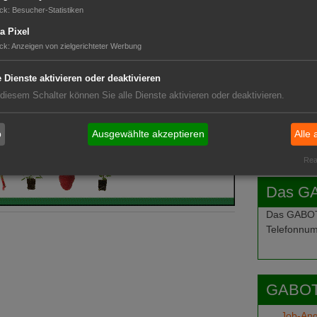
GABOT 
ck
:
Besucher-Statistiken
a Pixel
ck
:
Anzeigen von zielgerichteter Werbung
e Dienste aktivieren oder deaktivieren
 diesem Schalter können Sie alle Dienste aktivieren oder deaktivieren.
b
Ausgewählte akzeptieren
Alle 
Real
Das G
Das GABOT-
Telefonnum
GABOT
Job-An