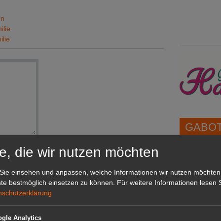
on
ilie
ilie
GABOT 
e, die wir nutzen möchten
1A-Lage,
grünen B
Sie einsehen und anpassen, welche Informationen wir nutzen möchten
Repräsent
te bestmöglich einsetzen zu können.
Für weitere Informationen lesen S
IHREN Be
nschutzerklärung
nden.
gle Analytics