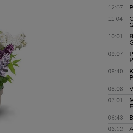
12:07
P
11:04
G
G
10:01
B
G
09:07
P
P
08:40
K
P
08:08
V
07:01
M
E
06:43
B
06:12
A