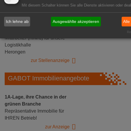
Mit diesem Schalter können Sie alle Dienste aktivieren oder deak
Ich lehne ab
Ausgewählte akzeptieren
Alle
Gärtnerei Hanns
Rea
Mitarbeiter (m/w/d) für unsere
Logistikhalle
Herongen
zur Stellenanzeige
GABOT Immobilienangebote
1A-Lage, ihre Chance in der
grünen Branche
Repräsentative Immobilie für
IHREN Betrieb!
zur Anzeige