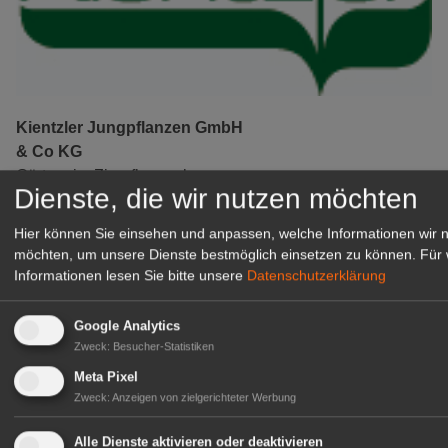
Kientzler Jungpflanzen GmbH
& Co KG
Gärtner im Zierpflanzenbau
Dienste, die wir nutzen möchten
(Geselle/Meister/Techniker)
(m/w/d)
Hier können Sie einsehen und anpassen, welche Informationen wir 
Gensingen
möchten, um unsere Dienste bestmöglich einsetzen zu können.
Für 
Informationen lesen Sie bitte unsere
Datenschutzerklärung
zur Stellenanzeige
Google Analytics
Zweck
:
Besucher-Statistiken
Meta Pixel
Zweck
:
Anzeigen von zielgerichteter Werbung
Alle Dienste aktivieren oder deaktivieren